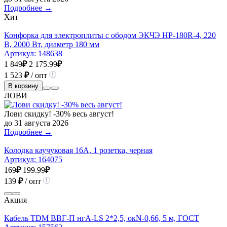
Подробнее →
Хит
Конфорка для электроплиты с ободом ЭКЧЭ HP-180R-4, 220
В, 2000 Вт, диаметр 180 мм
Артикул:
148638
1 849
₽
2 175.99
₽
1 523
₽
/ опт
В корзину
ЛОВИ
Лови скидку! -30% весь август!
до 31 августа 2026
Подробнее →
Колодка каучуковая 16А, 1 розетка, черная
Артикул:
164075
169
₽
199.99
₽
139
₽
/ опт
Акция
Кабель TDM ВВГ-П нгА-LS 2*2,5, окN-0,66, 5 м, ГОСТ