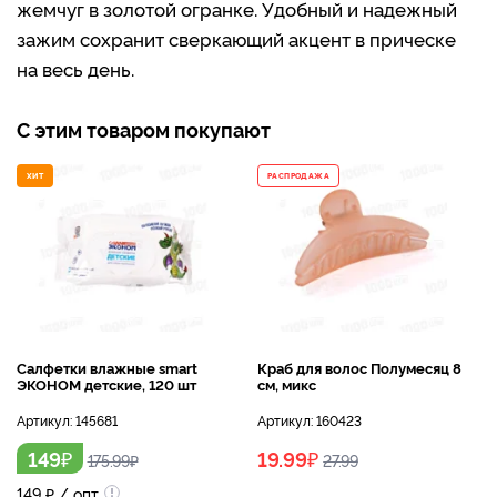
жемчуг в золотой огранке. Удобный и надежный
зажим сохранит сверкающий акцент в прическе
на весь день.
С этим товаром покупают
ХИТ
РАСПРОДАЖА
Салфетки влажные smart
Краб для волос Полумесяц 8
ЭКОНОМ детские, 120 шт
см, микс
Артикул:
145681
Артикул:
160423
₽
₽
149
19.99
175.99
₽
27.99
149
₽
/ опт