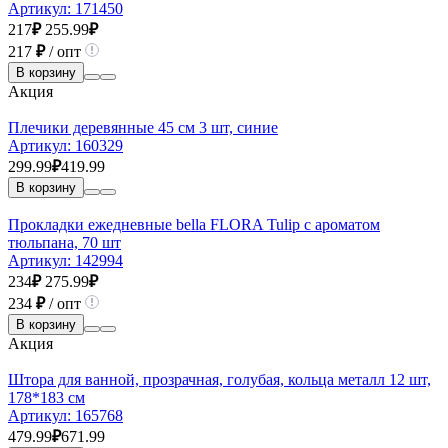
Артикул:
171450
217
₽
255.99
₽
217
₽
/ опт
В корзину
Акция
Плечики деревянные 45 см 3 шт, синие
Артикул:
160329
299.99
₽
419.99
В корзину
Прокладки ежедневные bella FLORA Tulip с ароматом
тюльпана, 70 шт
Артикул:
142994
234
₽
275.99
₽
234
₽
/ опт
В корзину
Акция
Штора для ванной, прозрачная, голубая, кольца металл 12 шт,
178*183 см
Артикул:
165768
479.99
₽
671.99