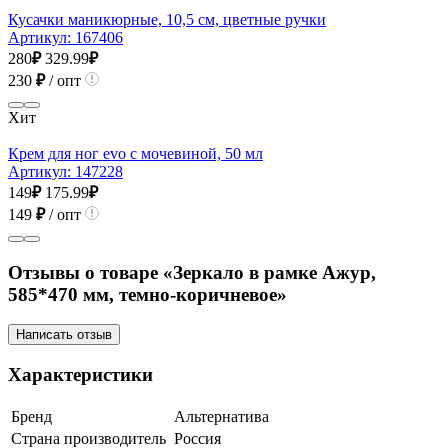
Кусачки маникюрные, 10,5 см, цветные ручки
Артикул:
167406
280
₽
329.99
₽
230
₽
/ опт
Хит
Крем для ног evo с мочевиной, 50 мл
Артикул:
147228
149
₽
175.99
₽
149
₽
/ опт
Отзывы о товаре «Зеркало в рамке Ажур,
585*470 мм, темно-коричневое»
Написать отзыв
Характеристики
Бренд
Альтернатива
Страна производитель
Россия