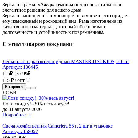
Зеркало в рамке «Ажур» тёмно-коричневое - стильное и
элегантное решение для вашего дома.
Зеркало выполнено в темно-коричневом цвете, что придает
ему изысканный и роскошный вид. Рама изготовлена из
качественного материала, который обеспечивает
долговечность и устойчивость к повреждениям.
С этим товаром покупают
Лейкопластырь бактерицидный MASTER UNI KIDS, 20 шт
Артикул:
136445
115
₽
135.99
₽
115
₽
/ опт
В корзину
ЛОВИ
Лови скидку! -30% весь август!
до 31 августа 2026
Подробнее →
Свеча хозяйственная Cameriera 55 г, 2 шт в упаковке
Артикул:
158057
50
₽
59.99
₽