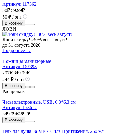
Артикул:
117362
50
₽
59.99
₽
50
₽
/ опт
В корзину
ЛОВИ
Лови скидку! -30% весь август!
до 31 августа 2026
Подробнее →
Ножницы маникюрные
Артикул:
167398
297
₽
349.99
₽
244
₽
/ опт
В корзину
Распродажа
Часы электронные, USB, 6,3*6,3 см
Артикул:
158612
349.99
₽
489.99
В корзину
Гель для душа Fa MEN Сила Притяжения, 250 мл