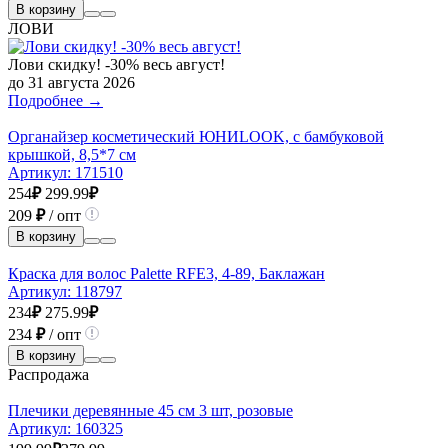
В корзину
ЛОВИ
Лови скидку! -30% весь август!
до 31 августа 2026
Подробнее →
Органайзер косметический ЮНИLOOK, с бамбуковой
крышкой, 8,5*7 см
Артикул:
171510
254
₽
299.99
₽
209
₽
/ опт
В корзину
Краска для волос Palette RFE3, 4-89, Баклажан
Артикул:
118797
234
₽
275.99
₽
234
₽
/ опт
В корзину
Распродажа
Плечики деревянные 45 см 3 шт, розовые
Артикул:
160325