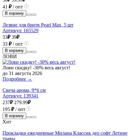
41
₽
/ опт
В корзину
Лезвие для бритв Pearl Max, 5 шт
Артикул:
165529
33
₽
39
₽
33
₽
/ опт
В корзину
ЛОВИ
Лови скидку! -30% весь август!
до 31 августа 2026
Подробнее →
Свеча арома, 9*6 см
Артикул:
139341
237
₽
279.99
₽
195
₽
/ опт
В корзину
Хит
Прокладки ежедневные Милана Классик део софт Летние
травы