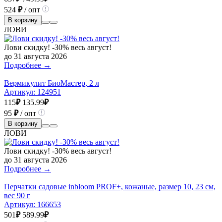
524
₽
/ опт
В корзину
ЛОВИ
Лови скидку! -30% весь август!
до 31 августа 2026
Подробнее →
Вермикулит БиоМастер, 2 л
Артикул:
124951
115
₽
135.99
₽
95
₽
/ опт
В корзину
ЛОВИ
Лови скидку! -30% весь август!
до 31 августа 2026
Подробнее →
Перчатки садовые inbloom PROF+, кожаные, размер 10, 23 см,
вес 90 г
Артикул:
166653
501
₽
589.99
₽