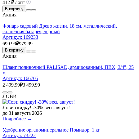
412
₽
/ опт
В корзину
Акция
Фонарь садовый Древо жизни, 18 см, металлический,
солнечная батарея, черный
Артикул:
169233
699.99
₽
979.99
В корзину
Акция
Шланг поливочный PALISAD, армированный, ПВХ, 3/4", 25
м
Артикул:
166705
2 499.99
₽
3 499.99
ЛОВИ
Лови скидку! -30% весь август!
до 31 августа 2026
Подробнее →
Удобрение органоминеральное Помидор, 1 кг
Артикул:
73222