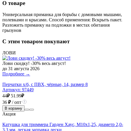
О товаре
Универсальная приманка для борьбы с домовыми мышами,
полевками и крысами. Способ применения: Вскрыть пакет.
Разложить приманку на подложки в местах обитания
грызунов
С этим товаром покупают
ЛОВИ
Лови скидку! -30% весь август!
до 31 августа 2026
Подробнее →
Перчатки х/б, с ПВХ, чёрные, 14, размер 8
Артикул:
97449
44
₽
51.99
₽
36
₽
/ опт
В корзину
Акция
Катушка для триммера Гарден Хаус, М10х1,25, диаметр 2,0-
3,3 мм, легкая заправка лески