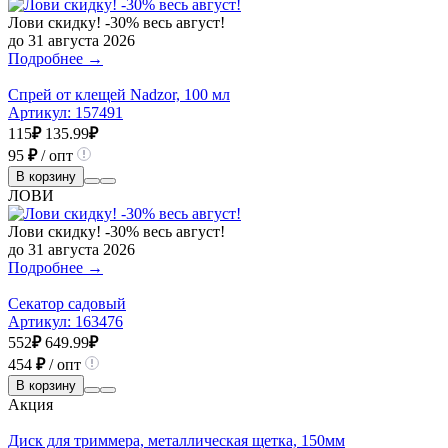
Лови скидку! -30% весь август!
до 31 августа 2026
Подробнее →
Спрей от клещей Nadzor, 100 мл
Артикул:
157491
115
₽
135.99
₽
95
₽
/ опт
В корзину
ЛОВИ
Лови скидку! -30% весь август!
до 31 августа 2026
Подробнее →
Секатор садовый
Артикул:
163476
552
₽
649.99
₽
454
₽
/ опт
В корзину
Акция
Диск для триммера, металлическая щетка, 150мм