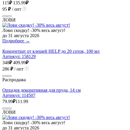
115
₽
135.99
₽
95
₽
/ опт
ЛОВИ
Лови скидку! -30% весь август!
до 31 августа 2026
Подробнее →
Концентрат от клещей HELP до 20 соток, 100 мл
Артикул:
158129
348
₽
409.99
₽
286
₽
/ опт
Распродажа
Орхидея декоративная для пруда, 14 см
Артикул:
114507
79.99
₽
111.99
ЛОВИ
Лови скидку! -30% весь август!
до 31 августа 2026