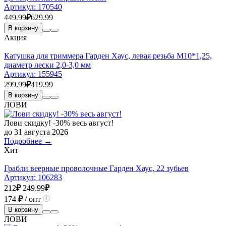
Артикул:
170540
449.99
₽
629.99
В корзину
Акция
Катушка для триммера Гарден Хаус, левая резьба М10*1,25,
диаметр лески 2,0-3,0 мм
Артикул:
155945
299.99
₽
419.99
В корзину
ЛОВИ
Лови скидку! -30% весь август!
до 31 августа 2026
Подробнее →
Хит
Грабли веерные проволочные Гарден Хаус, 22 зубьев
Артикул:
106283
212
₽
249.99
₽
174
₽
/ опт
В корзину
ЛОВИ