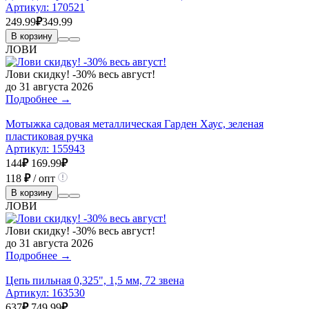
Артикул:
170521
249.99
₽
349.99
В корзину
ЛОВИ
Лови скидку! -30% весь август!
до 31 августа 2026
Подробнее →
Мотыжка садовая металлическая Гарден Хаус, зеленая
пластиковая ручка
Артикул:
155943
144
₽
169.99
₽
118
₽
/ опт
В корзину
ЛОВИ
Лови скидку! -30% весь август!
до 31 августа 2026
Подробнее →
Цепь пильная 0,325", 1,5 мм, 72 звена
Артикул:
163530
637
₽
749.99
₽