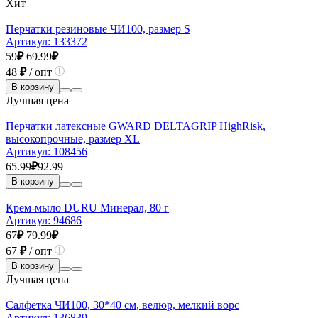
Хит
Перчатки резиновые ЧИ100, размер S
Артикул:
133372
59
₽
69.99
₽
48
₽
/ опт
В корзину
Лучшая цена
Перчатки латексные GWARD DELTAGRIP HighRisk,
высокопрочные, размер XL
Артикул:
108456
65.99
₽
92.99
В корзину
Крем-мыло DURU Минерал, 80 г
Артикул:
94686
67
₽
79.99
₽
67
₽
/ опт
В корзину
Лучшая цена
Салфетка ЧИ100, 30*40 см, велюр, мелкий ворс
Артикул:
136839