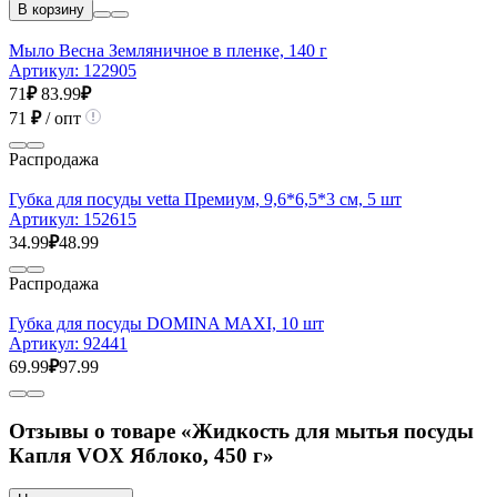
В корзину
Мыло Весна Земляничное в пленке, 140 г
Артикул:
122905
71
₽
83.99
₽
71
₽
/ опт
Распродажа
Губка для посуды vetta Премиум, 9,6*6,5*3 см, 5 шт
Артикул:
152615
34.99
₽
48.99
Распродажа
Губка для посуды DOMINA MAXI, 10 шт
Артикул:
92441
69.99
₽
97.99
Отзывы о товаре «Жидкость для мытья посуды
Капля VOX Яблоко, 450 г»