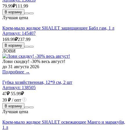
79.99
₽
111.99
В корзину
Лучшая цена
Крем-мыло жидкое SHALET защищающее Бабл гам, 1 л
Артикул:
145407
169.99
₽
237.99
В корзину
ЛОВИ
Лови скидку! -30% весь август!
до 31 августа 2026
Подробнее →
Губка хозяйственная, 12*9 см, 2 шт
Артикул:
138505
47
₽
55.99
₽
39
₽
/ опт
В корзину
Лучшая цена
Крем-мыло жидкое SHALET освежающее Манго и маракуйя,
1 л