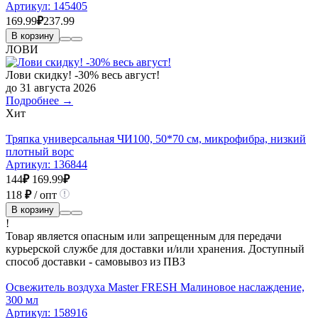
Артикул:
145405
169.99
₽
237.99
В корзину
ЛОВИ
Лови скидку! -30% весь август!
до 31 августа 2026
Подробнее →
Хит
Тряпка универсальная ЧИ100, 50*70 см, микрофибра, низкий
плотный ворс
Артикул:
136844
144
₽
169.99
₽
118
₽
/ опт
В корзину
!
Товар является опасным или запрещенным для передачи
курьерской службе для доставки и/или хранения. Доступный
способ доставки - самовывоз из ПВЗ
Освежитель воздуха Master FRESH Малиновое наслаждение,
300 мл
Артикул:
158916