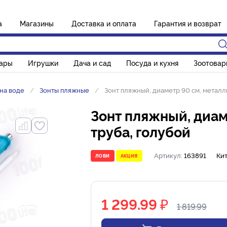
а
Магазины
Доставка и оплата
Гарантия и возврат
вары
Игрушки
Дача и сад
Посуда и кухня
Зоотовар
на воде
Зонты пляжные
Зонт пляжный, диаметр 90 см, металл
Зонт пляжный, диам
труба, голубой
Артикул:
163891
Ки
ЛОВИ
АКЦИЯ
1 299.99
₽
1 819.99