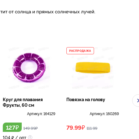
тит от солнца и прямых солнечных лучей.
РАСПРОДАЖА
ЛО
Круг для плавания
Повязка на голову
Мар
Фрукты, 60 см
Cla
6475
Артикул:
164129
Артикул:
160269
дву
₽
₽
127
79.99
1 
149.99
₽
111.99
104
₽
/ опт
1 6