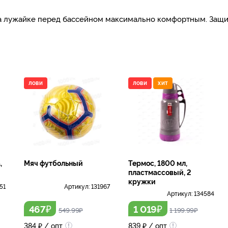
 на лужайке перед бассейном максимально комфортным. Защи
ЛОВИ
ЛОВИ
ХИТ
,
Мяч футбольный
Термос, 1800 мл,
пластмассовый, 2
кружки
51
Артикул:
131967
Артикул:
134584
₽
₽
467
1 019
549.99
₽
1 199.99
₽
384
₽
/ опт
839
₽
/ опт