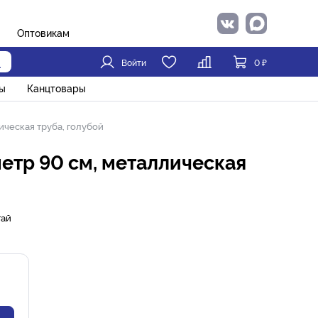
Оптовикам
Войти
0
₽
ы
Канцтовары
ическая труба, голубой
етр 90 см, металлическая
тай