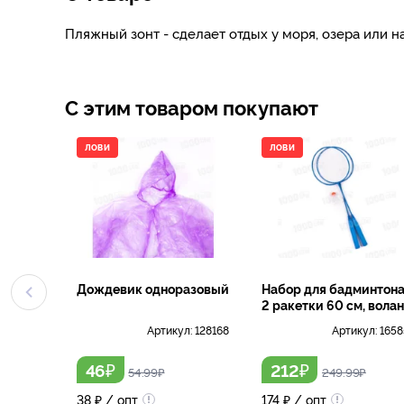
Пляжный зонт - сделает отдых у моря, озера или
С этим товаром покупают
ЛОВИ
ЛОВИ
Дождевик одноразовый
Набор для бадминтона
2 ракетки 60 см, волан
Артикул:
128168
Артикул:
1658
₽
₽
46
212
54.99
₽
249.99
₽
38
₽
/ опт
174
₽
/ опт