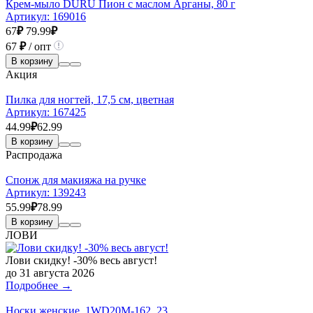
Крем-мыло DURU Пион с маслом Арганы, 80 г
Артикул:
169016
67
₽
79.99
₽
67
₽
/ опт
В корзину
Акция
Пилка для ногтей, 17,5 см, цветная
Артикул:
167425
44.99
₽
62.99
В корзину
Распродажа
Спонж для макияжа на ручке
Артикул:
139243
55.99
₽
78.99
В корзину
ЛОВИ
Лови скидку! -30% весь август!
до 31 августа 2026
Подробнее →
Носки женcкие, 1WD20M-162, 23