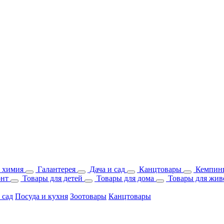
 химия
Галантерея
Дача и сад
Канцтовары
Кемпинг
онт
Товары для детей
Товары для дома
Товары для жив
 сад
Посуда и кухня
Зоотовары
Канцтовары