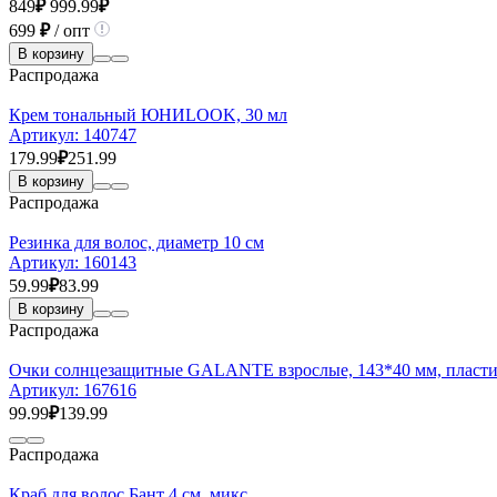
849
₽
999.99
₽
699
₽
/ опт
В корзину
Распродажа
Крем тональный ЮНИLOOK, 30 мл
Артикул:
140747
179.99
₽
251.99
В корзину
Распродажа
Резинка для волос, диаметр 10 см
Артикул:
160143
59.99
₽
83.99
В корзину
Распродажа
Очки солнцезащитные GALANTE взрослые, 143*40 мм, пластик
Артикул:
167616
99.99
₽
139.99
Распродажа
Краб для волос Бант 4 см, микс