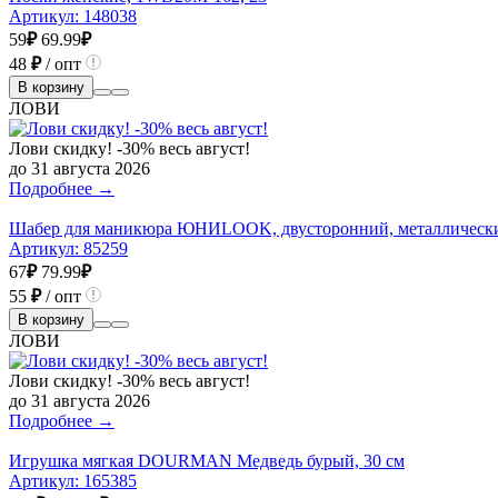
Артикул:
148038
59
₽
69.99
₽
48
₽
/ опт
В корзину
ЛОВИ
Лови скидку! -30% весь август!
до 31 августа 2026
Подробнее →
Шабер для маникюра ЮНИLOOK, двусторонний, металлическ
Артикул:
85259
67
₽
79.99
₽
55
₽
/ опт
В корзину
ЛОВИ
Лови скидку! -30% весь август!
до 31 августа 2026
Подробнее →
Игрушка мягкая DOURMAN Медведь бурый, 30 см
Артикул:
165385