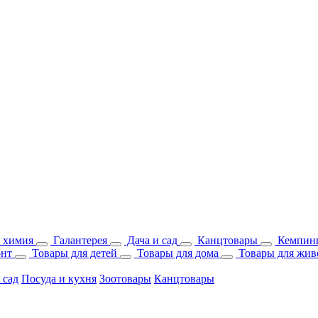
 химия
Галантерея
Дача и сад
Канцтовары
Кемпинг
онт
Товары для детей
Товары для дома
Товары для жив
 сад
Посуда и кухня
Зоотовары
Канцтовары