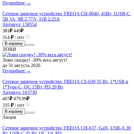
Подробнее →
Сетевое зарядное устройство TREQA CH-9040, 45Вт, 1USB-C,
5В 3A, 9В 2.77A, 11В 2.25A
Артикул:
158554
381
₽
449
₽
314
₽
/ опт
В корзину
ЛОВИ
Лови скидку! -30% весь август!
до 31 августа 2026
Подробнее →
Сетевое зарядное устройство TREQA CS-639 35 Вт, 1*USB и
1*Type-C, QC 15Вт, PD 20 Вт
Артикул:
163730
407
₽
479.99
₽
335
₽
/ опт
В корзину
Акция
Сетевое зарядное устройство TREQA CH-637, GaN, USB-A 30
Вт, USB-C 45 Вт, QC 3.0, PD