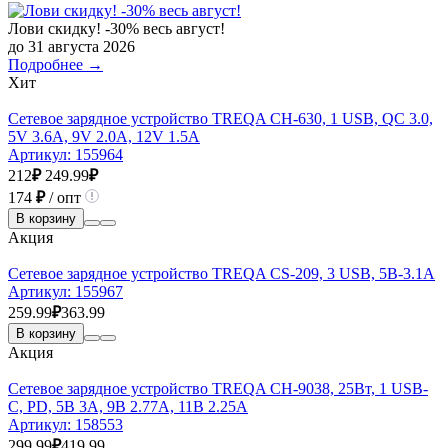
Лови скидку! -30% весь август!
до 31 августа 2026
Подробнее →
Хит
Сетевое зарядное устройство TREQA CH-630, 1 USB, QC 3.0,
5V 3.6A, 9V 2.0A, 12V 1.5A
Артикул:
155964
212
₽
249.99
₽
174
₽
/ опт
В корзину
Акция
Сетевое зарядное устройство TREQA CS-209, 3 USB, 5В-3.1А
Артикул:
155967
259.99
₽
363.99
В корзину
Акция
Сетевое зарядное устройство TREQA CH-9038, 25Вт, 1 USB-
C, PD, 5В 3A, 9В 2.77A, 11В 2.25A
Артикул:
158553
299.99
₽
419.99