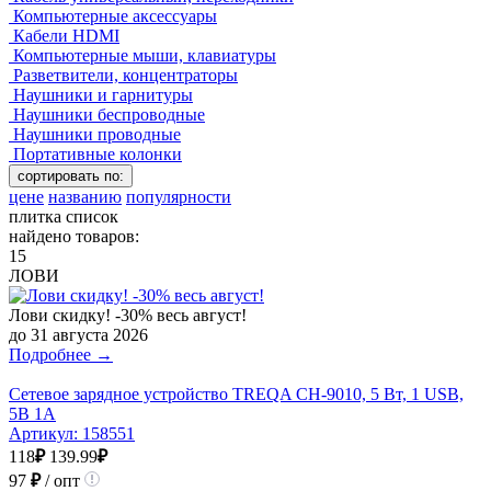
Компьютерные аксессуары
Кабели HDMI
Компьютерные мыши, клавиатуры
Разветвители, концентраторы
Наушники и гарнитуры
Наушники беспроводные
Наушники проводные
Портативные колонки
сортировать по:
цене
названию
популярности
плитка
список
найдено товаров:
15
ЛОВИ
Лови скидку! -30% весь август!
до 31 августа 2026
Подробнее →
Сетевое зарядное устройство TREQA CH-9010, 5 Вт, 1 USB,
5В 1A
Артикул:
158551
118
₽
139.99
₽
97
₽
/ опт