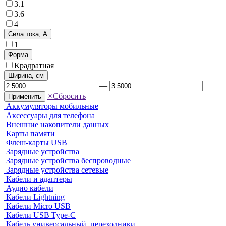
3.1
3.6
4
Сила тока, А
1
Форма
Крадратная
Ширина, см
—
×
Сбросить
Применить
Аккумуляторы мобильные
Аксессуары для телефона
Внешние накопители данных
Карты памяти
Флеш-карты USB
Зарядные устройства
Зарядные устройства беспроводные
Зарядные устройства сетевые
Кабели и адаптеры
Аудио кабели
Кабели Lightning
Кабели Micro USB
Кабели USB Type-C
Кабель универсальный, переходники