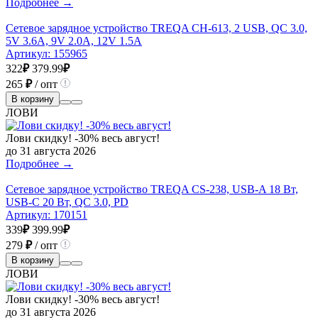
Подробнее →
Сетевое зарядное устройство TREQA CH-613, 2 USB, QC 3.0,
5V 3.6A, 9V 2.0A, 12V 1.5A
Артикул:
155965
322
₽
379.99
₽
265
₽
/ опт
В корзину
ЛОВИ
Лови скидку! -30% весь август!
до 31 августа 2026
Подробнее →
Сетевое зарядное устройство TREQA CS-238, USB-A 18 Вт,
USB-C 20 Вт, QC 3.0, PD
Артикул:
170151
339
₽
399.99
₽
279
₽
/ опт
В корзину
ЛОВИ
Лови скидку! -30% весь август!
до 31 августа 2026