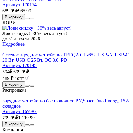
Артикул:
170154
689.99
₽
965.99
В корзину
ЛОВИ
Лови скидку! -30% весь август!
до 31 августа 2026
Подробнее →
Сетевое зарядное устройство TREQA CH-652, USB-A, USB-C
20 Вт, USB-C 25 Вт, QC 3.0, PD
Артикул:
170145
594
₽
699.99
₽
489
₽
/ опт
В корзину
Распродажа
Зарядное устройство беспроводное BY,Space Duo Energy, 15W,
складное
Артикул:
165987
799.99
₽
1 119.99
В корзину
Компания