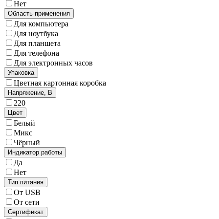
Нет
Область применения
Для компьютера
Для ноутбука
Для планшета
Для телефона
Для электронных часов
Упаковка
Цветная картонная коробка
Напряжение, В
220
Цвет
Белый
Микс
Чёрный
Индикатор работы
Да
Нет
Тип питания
От USB
От сети
Сертификат