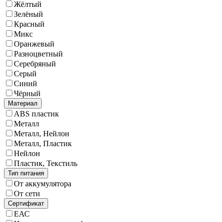
Жёлтый
Зелёный
Красный
Микс
Оранжевый
Разноцветный
Серебряный
Серый
Синий
Чёрный
Материал
ABS пластик
Металл
Металл, Нейлон
Металл, Пластик
Нейлон
Пластик, Текстиль
Тип питания
От аккумулятора
От сети
Сертификат
ЕАС