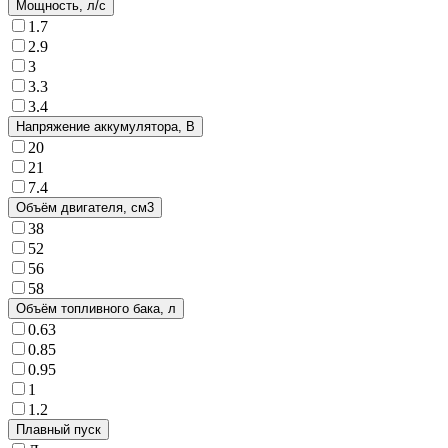
Мощность, л/с
1.7
2.9
3
3.3
3.4
Напряжение аккумулятора, В
20
21
7.4
Объём двигателя, см3
38
52
56
58
Объём топливного бака, л
0.63
0.85
0.95
1
1.2
Плавный пуск