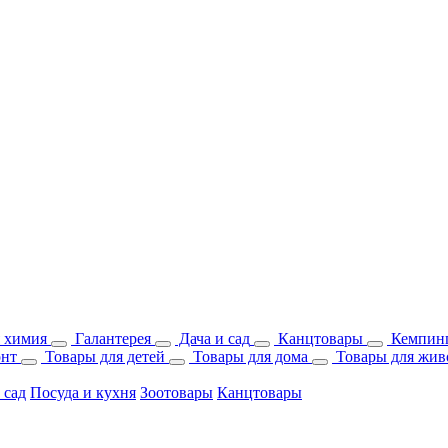
 химия
Галантерея
Дача и сад
Канцтовары
Кемпинг
онт
Товары для детей
Товары для дома
Товары для жив
 сад
Посуда и кухня
Зоотовары
Канцтовары