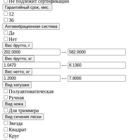
Не подлежит сертификации
Гарантийный срок, мес.
12
36
Антивибрационная система
Да
Нет
Вес брутто, г
—
Вес брутто, кг
—
Вес нетто, кг
—
Вид катушки
Полуавтоматическая
Ручная
Вид ножа
Для триммера
Вид сечения лески
Звезда
Квадрат
Круг