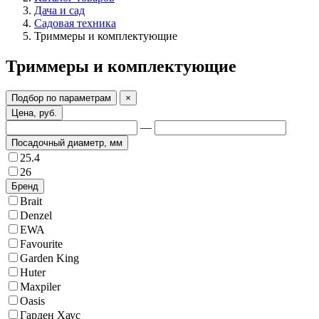
Дача и сад
Садовая техника
Триммеры и комплектующие
Триммеры и комплектующие
Подбор по параметрам
×
Цена, руб.
—
Посадочный диаметр, мм
25.4
26
Бренд
Brait
Denzel
EWA
Favourite
Garden King
Huter
Maxpiler
Oasis
Гарден Хаус