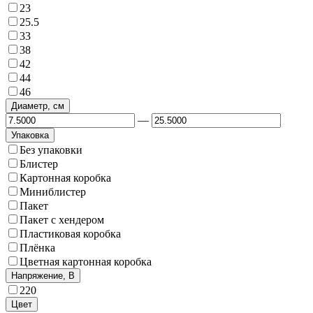
23
25.5
33
38
42
44
46
Диаметр, см
—
Упаковка
Без упаковки
Блистер
Картонная коробка
Миниблистер
Пакет
Пакет с хендером
Пластиковая коробка
Плёнка
Цветная картонная коробка
Напряжение, В
220
Цвет