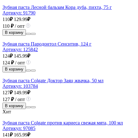
Зубная паста Лесной бальзам Кора дуба, пихта, 75 г
Артикул:
91790
110
₽
129.99
₽
110
₽
/ опт
В корзину
Зубная паста Пародонтол Сенситив, 124 г
Артикул:
125842
124
₽
145.99
₽
124
₽
/ опт
В корзину
Зубная паста Colgate Доктор Заяц жвачка, 50 мл
Артикул:
103784
127
₽
149.99
₽
127
₽
/ опт
В корзину
Хит
Зубная паста Colgate против кариеса свежая мята, 100 мл
Артикул:
97085
141
₽
165.99
₽