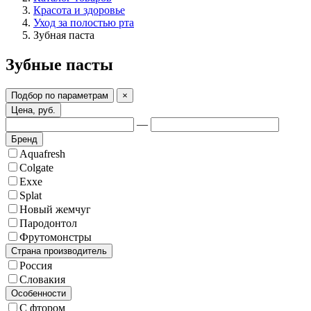
Красота и здоровье
Уход за полостью рта
Зубная паста
Зубные пасты
Подбор по параметрам
×
Цена, руб.
—
Бренд
Aquafresh
Colgate
Exxe
Splat
Новый жемчуг
Пародонтол
Фрутомонстры
Страна производитель
Россия
Словакия
Особенности
С фтором