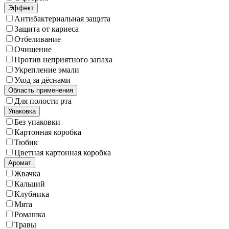
Эффект
Антибактериальная защита
Защита от кариеса
Отбеливание
Очищение
Против неприятного запаха
Укрепление эмали
Уход за дёснами
Область применения
Для полости рта
Упаковка
Без упаковки
Картонная коробка
Тюбик
Цветная картонная коробка
Аромат
Жвачка
Кальций
Клубника
Мята
Ромашка
Травы