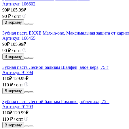
Артикул:
106602
90
₽
105.99
₽
90
₽
/ опт
В корзину
Зубная паста EXXE Max-in-onе, Максимальная защита от кариес
Артикул:
166455
90
₽
105.99
₽
90
₽
/ опт
В корзину
Зубная паста Лесной бальзам Шалфей, алое-вера, 75 г
Артикул:
91794
110
₽
129.99
₽
110
₽
/ опт
В корзину
Зубная паста Лесной бальзам Ромашка, облепиха, 75 г
Артикул:
91793
110
₽
129.99
₽
110
₽
/ опт
В корзину