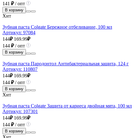
141
₽
/ опт
В корзину
Хит
Зубная паста Colgate Бережное отбеливание, 100 мл
Артикул:
97084
144
₽
169.99
₽
144
₽
/ опт
В корзину
Зубная паста Пародонтол Антибактериальная защита, 124 г
Артикул:
110807
144
₽
169.99
₽
144
₽
/ опт
В корзину
Хит
Зубная паста Colgate Защита от кариеса двойная мята, 100 мл
Артикул:
107301
144
₽
169.99
₽
144
₽
/ опт
В корзину
Хит