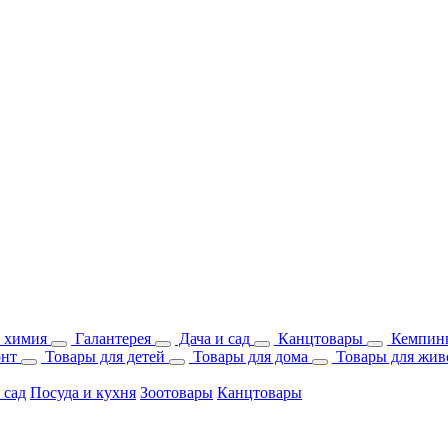
 химия
Галантерея
Дача и сад
Канцтовары
Кемпинг
онт
Товары для детей
Товары для дома
Товары для жив
 сад
Посуда и кухня
Зоотовары
Канцтовары