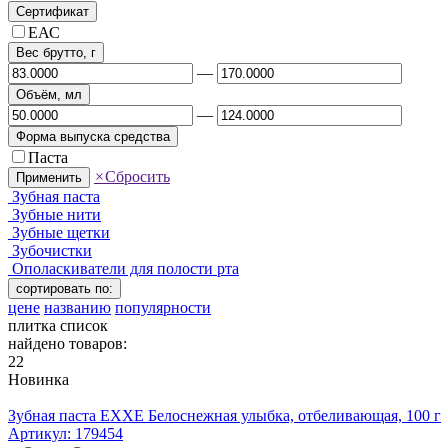
Сертификат
ЕАС
Вес брутто, г
—
Объём, мл
—
Форма выпуска средства
Паста
×
Сбросить
Применить
Зубная паста
Зубные нити
Зубные щетки
Зубочистки
Ополаскиватели для полости рта
сортировать по:
цене
названию
популярности
плитка
список
найдено товаров:
22
Новинка
Зубная паста EXXE Белоснежная улыбка, отбеливающая, 100 г
Артикул:
179454