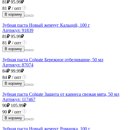
81
₽
95.99
₽
81
₽
/ опт
В корзину
Зубная паста Новый жемчуг Кальций, 100 г
Артикул:
91839
81
₽
95.99
₽
81
₽
/ опт
В корзину
Зубная паста Colgate Бережное отбеливание, 50 мл
Артикул:
87074
84
₽
99.99
₽
84
₽
/ опт
В корзину
Зубная паста Colgate Защита от кариеса свежая мята, 50 мл
Артикул:
117467
90
₽
105.99
₽
90
₽
/ опт
В корзину
Зубная паста Новый жемчуг Ромашка, 100 г