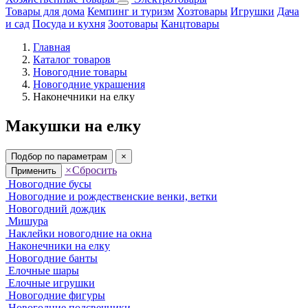
Товары для дома
Кемпинг и туризм
Хозтовары
Игрушки
Дача
и сад
Посуда и кухня
Зоотовары
Канцтовары
Главная
Каталог товаров
Новогодние товары
Новогодние украшения
Наконечники на елку
Макушки на елку
Подбор по параметрам
×
×
Сбросить
Применить
Новогодние бусы
Новогодние и рождественские венки, ветки
Новогодний дождик
Мишура
Наклейки новогодние на окна
Наконечники на елку
Новогодние банты
Елочные шары
Елочные игрушки
Новогодние фигуры
Новогодние подсвечники