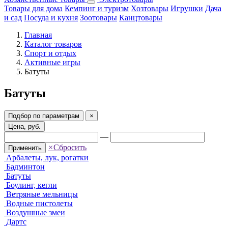
Товары для дома
Кемпинг и туризм
Хозтовары
Игрушки
Дача
и сад
Посуда и кухня
Зоотовары
Канцтовары
Главная
Каталог товаров
Спорт и отдых
Активные игры
Батуты
Батуты
Подбор по параметрам
×
Цена, руб.
—
×
Сбросить
Применить
Арбалеты, лук, рогатки
Бадминтон
Батуты
Боулинг, кегли
Ветряные мельницы
Водные пистолеты
Воздушные змеи
Дартс