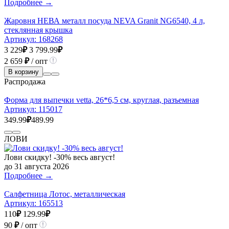
Подробнее →
Жаровня НЕВА металл посуда NEVA Granit NG6540, 4 л,
стеклянная крышка
Артикул:
168268
3 229
₽
3 799.99
₽
2 659
₽
/ опт
В корзину
Распродажа
Форма для выпечки vetta, 26*6,5 см, круглая, разъемная
Артикул:
115017
349.99
₽
489.99
ЛОВИ
Лови скидку! -30% весь август!
до 31 августа 2026
Подробнее →
Салфетница Лотос, металлическая
Артикул:
165513
110
₽
129.99
₽
90
₽
/ опт