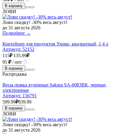
В корзину
ЛОВИ
Лови скидку! -30% весь август!
до 31 августа 2026
Подробнее →
Контейнер для продуктов Унико, квадратный, 1,4 л
Артикул:
52152
115
₽
135.99
₽
95
₽
/ опт
В корзину
Распродажа
Весы-ложка кухонные Sakura SA-6083BK, черные,
электронные
Артикул:
156791
599.99
₽
839.99
В корзину
ЛОВИ
Лови скидку! -30% весь август!
до 31 августа 2026