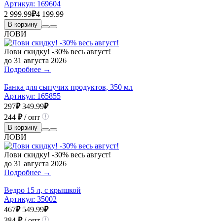
Артикул:
169604
2 999.99
₽
4 199.99
В корзину
ЛОВИ
Лови скидку! -30% весь август!
до 31 августа 2026
Подробнее →
Банка для сыпучих продуктов, 350 мл
Артикул:
165855
297
₽
349.99
₽
244
₽
/ опт
В корзину
ЛОВИ
Лови скидку! -30% весь август!
до 31 августа 2026
Подробнее →
Ведро 15 л, с крышкой
Артикул:
35002
467
₽
549.99
₽
384
₽
/ опт