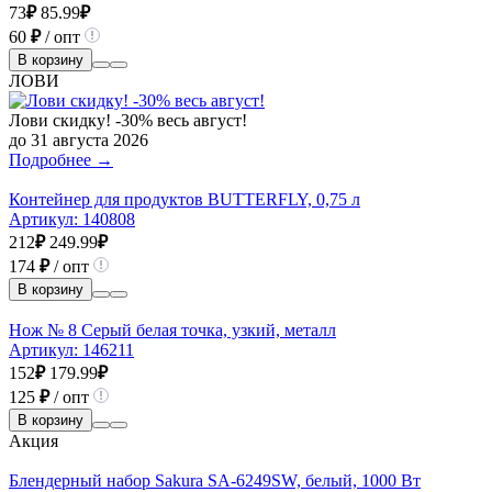
73
₽
85.99
₽
60
₽
/ опт
В корзину
ЛОВИ
Лови скидку! -30% весь август!
до 31 августа 2026
Подробнее →
Контейнер для продуктов BUTTERFLY, 0,75 л
Артикул:
140808
212
₽
249.99
₽
174
₽
/ опт
В корзину
Нож № 8 Серый белая точка, узкий, металл
Артикул:
146211
152
₽
179.99
₽
125
₽
/ опт
В корзину
Акция
Блендерный набор Sakura SA-6249SW, белый, 1000 Вт