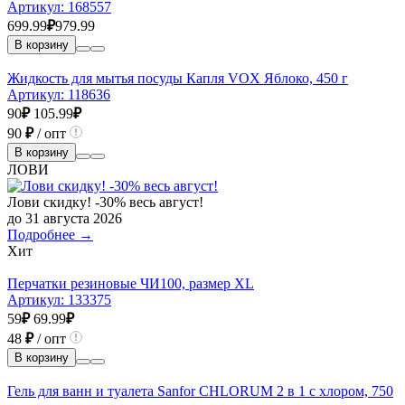
Артикул:
168557
699.99
₽
979.99
В корзину
Жидкость для мытья посуды Капля VOX Яблоко, 450 г
Артикул:
118636
90
₽
105.99
₽
90
₽
/ опт
В корзину
ЛОВИ
Лови скидку! -30% весь август!
до 31 августа 2026
Подробнее →
Хит
Перчатки резиновые ЧИ100, размер XL
Артикул:
133375
59
₽
69.99
₽
48
₽
/ опт
В корзину
Гель для ванн и туалета Sanfor CHLORUM 2 в 1 с хлором, 750