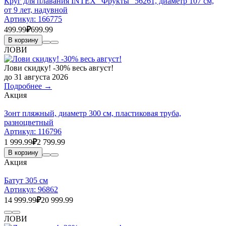
Круг для плавания INTEX "Фрукты" 56261, диаметр 107 см,
от 9 лет, надувной
Артикул:
166775
499.99
₽
699.99
В корзину
ЛОВИ
Лови скидку! -30% весь август!
до 31 августа 2026
Подробнее →
Акция
Зонт пляжный, диаметр 300 см, пластиковая труба,
разноцветный
Артикул:
116796
1 999.99
₽
2 799.99
В корзину
Акция
Батут 305 см
Артикул:
96862
14 999.99
₽
20 999.99
ЛОВИ