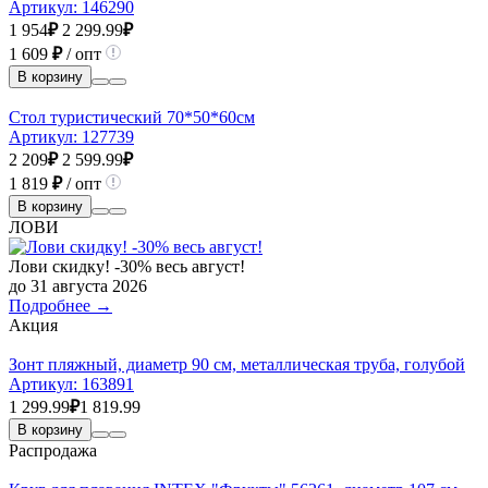
Артикул:
146290
1 954
₽
2 299.99
₽
1 609
₽
/ опт
В корзину
Стол туристический 70*50*60см
Артикул:
127739
2 209
₽
2 599.99
₽
1 819
₽
/ опт
В корзину
ЛОВИ
Лови скидку! -30% весь август!
до 31 августа 2026
Подробнее →
Акция
Зонт пляжный, диаметр 90 см, металлическая труба, голубой
Артикул:
163891
1 299.99
₽
1 819.99
В корзину
Распродажа