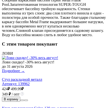
Сборный каркасный бассейн серии Metal Frame
Pool.Запатентованная технология SUPER-TOUGH
обеспечивает бассейну тройную надежность. Стенки
выполнены из трех слоев: два слоя плотного винила и один -
полиэстера для особой прочности. Также благодаря стальному
каркасу бассейн Metal Frame выдерживает большие нагрузки,
в нем одновременно могут купаться несколько
человек.Сливной клапан присоединяется к садовому шлангу.
Воду из бассейна можно слить в любое удобное место.
С этим товаром покупают
ЛОВИ
Лови скидку! -30% весь август!
до 31 августа 2026
Подробнее →
Стул раскладной металл
Артикул:
139962
424
₽
499.99
₽
349
₽
/ опт
В корзину