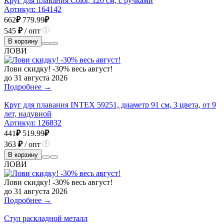
Круг для плавания Color, 120 см, с ручками
Артикул:
164142
662
₽
779.99
₽
545
₽
/ опт
В корзину
ЛОВИ
Лови скидку! -30% весь август!
до 31 августа 2026
Подробнее →
Круг для плавания INTEX 59251, диаметр 91 см, 3 цвета, от 9
лет, надувной
Артикул:
126832
441
₽
519.99
₽
363
₽
/ опт
В корзину
ЛОВИ
Лови скидку! -30% весь август!
до 31 августа 2026
Подробнее →
Стул раскладной металл