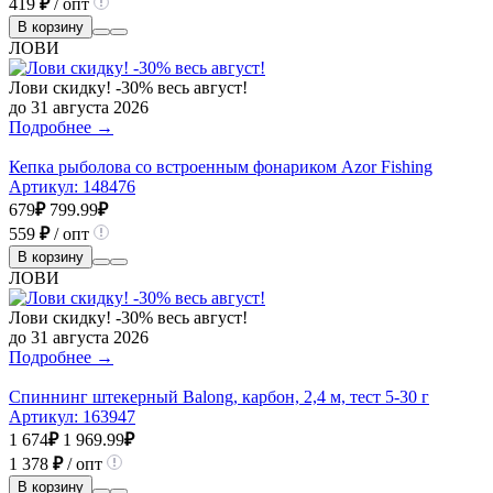
419
₽
/ опт
В корзину
ЛОВИ
Лови скидку! -30% весь август!
до 31 августа 2026
Подробнее →
Кепка рыболова со встроенным фонариком Azor Fishing
Артикул:
148476
679
₽
799.99
₽
559
₽
/ опт
В корзину
ЛОВИ
Лови скидку! -30% весь август!
до 31 августа 2026
Подробнее →
Спиннинг штекерный Balong, карбон, 2,4 м, тест 5-30 г
Артикул:
163947
1 674
₽
1 969.99
₽
1 378
₽
/ опт
В корзину