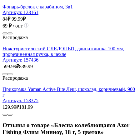
Фонарь-брелок с карабином, 3в1
Артикул:
128161
84
₽
99.99
₽
69
₽
/ опт
Распродажа
Нож туристический СЛЕДОПЫТ, длина клинка 100 мм,
прорезиненная ручка, в чехле
Артикул:
157436
599.99
₽
839.99
Распродажа
Прикормка Yaman Active Bite Лещ, шоколад, коричневый, 900
г
Артикул:
158375
129.99
₽
181.99
Отзывы о товаре «Блесна колеблющаяся Azor
Fishing Флим Минноу, 18 г, 5 цветов»