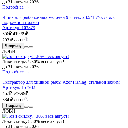
до 31 августа 2026
Подробнее →
Ящик для рыболовных мелочей 9 ячеек, 23,5*15*6,5 см, с
подъёмной полкой
Артикул:
163879
356
₽
419.99
₽
293
₽
/ опт
В корзину
ЛОВИ
Лови скидку! -30% весь август!
до 31 августа 2026
Подробнее →
Экстрактор для хищной рыбы Azor Fishing, стальной зажим
Артикул:
157932
467
₽
549.99
₽
384
₽
/ опт
В корзину
ЛОВИ
Лови скидку! -30% весь август!
до 31 августа 2026