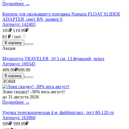
Подробнее →
Крепеж для скользящего поплавка Namazu FLOAT SLIDER
ADAPTER, цвет BN, размер S
Артикул:
142403
101
₽
119.99
₽
83
₽
/ опт
В корзину
Акция
Мультитул TRAVELER, 10,5 см, 13 функций, чехол
Артикул:
169345
499.99
₽
699.99
В корзину
ЛОВИ
Лови скидку! -30% весь август!
до 31 августа 2026
Подробнее →
Удочка телескопическая 4 м, файбергласс, тест 80-120 гр
Артикул:
163960
509
₽
599.99
₽