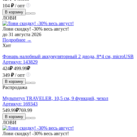
104
₽
/ опт
В корзину
ЛОВИ
Лови скидку! -30% весь август!
до 31 августа 2026
Подробнее →
Хит
Фонарь налобный аккумуляторный 2 диода, 8*4 см, microUSB
Артикул:
143829
424
₽
499.99
₽
349
₽
/ опт
В корзину
Распродажа
Мультитул TRAVELER, 10,5 см, 9 функций, чехол
Артикул:
169343
549.99
₽
769.99
В корзину
ЛОВИ
Лови скидку! -30% весь август!