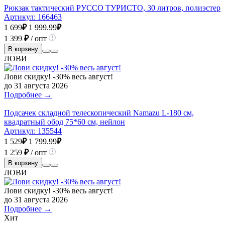
Рюкзак тактический РУССО ТУРИСТО, 30 литров, полиэстер
Артикул:
166463
1 699
₽
1 999.99
₽
1 399
₽
/ опт
В корзину
ЛОВИ
Лови скидку! -30% весь август!
до 31 августа 2026
Подробнее →
Подсачек складной телескопический Namazu L-180 см,
квадратный обод 75*60 см, нейлон
Артикул:
135544
1 529
₽
1 799.99
₽
1 259
₽
/ опт
В корзину
ЛОВИ
Лови скидку! -30% весь август!
до 31 августа 2026
Подробнее →
Хит