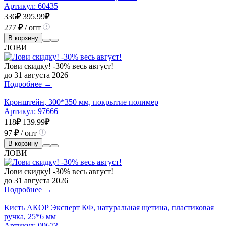
Артикул:
60435
336
₽
395.99
₽
277
₽
/ опт
В корзину
ЛОВИ
Лови скидку! -30% весь август!
до 31 августа 2026
Подробнее →
Кронштейн, 300*350 мм, покрытие полимер
Артикул:
97666
118
₽
139.99
₽
97
₽
/ опт
В корзину
ЛОВИ
Лови скидку! -30% весь август!
до 31 августа 2026
Подробнее →
Кисть АКОР Эксперт КФ, натуральная щетина, пластиковая
ручка, 25*6 мм
Артикул:
09673