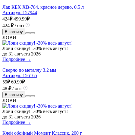
Лак КБХ ХВ-784, красное дерево, 0,5 л
Артикул:
157944
424
₽
499.99
₽
424
₽
/ опт
В корзину
ЛОВИ
Лови скидку! -30% весь август!
до 31 августа 2026
Подробнее →
Сверло по металлу 3,2 мм
Артикул:
156165
59
₽
69.99
₽
48
₽
/ опт
В корзину
ЛОВИ
Лови скидку! -30% весь август!
до 31 августа 2026
Подробнее →
Клей обойный Момент Классик, 200 г