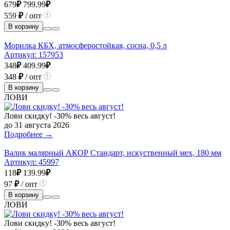
679
₽
799.99
₽
559
₽
/ опт
В корзину
Морилка КБХ, атмосферостойкая, сосна, 0,5 л
Артикул:
157953
348
₽
409.99
₽
348
₽
/ опт
В корзину
ЛОВИ
Лови скидку! -30% весь август!
до 31 августа 2026
Подробнее →
Валик малярный АКОР Стандарт, искуственный мех, 180 мм
Артикул:
45997
118
₽
139.99
₽
97
₽
/ опт
В корзину
ЛОВИ
Лови скидку! -30% весь август!