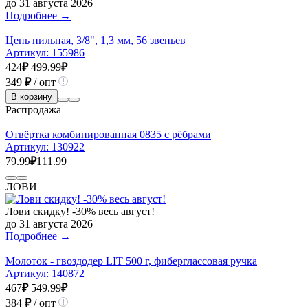
до 31 августа 2026
Подробнее →
Цепь пильная, 3/8", 1,3 мм, 56 звеньев
Артикул:
155986
424
₽
499.99
₽
349
₽
/ опт
В корзину
Распродажа
Отвёртка комбинированная 0835 с рёбрами
Артикул:
130922
79.99
₽
111.99
ЛОВИ
Лови скидку! -30% весь август!
до 31 августа 2026
Подробнее →
Молоток - гвоздодер LIT 500 г, фиберглассовая ручка
Артикул:
140872
467
₽
549.99
₽
384
₽
/ опт