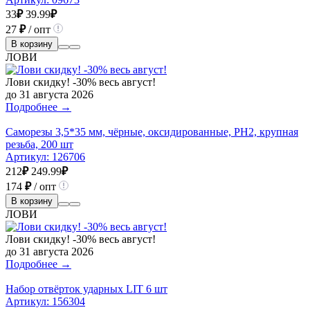
33
₽
39.99
₽
27
₽
/ опт
В корзину
ЛОВИ
Лови скидку! -30% весь август!
до 31 августа 2026
Подробнее →
Саморезы 3,5*35 мм, чёрные, оксидированные, РН2, крупная
резьба, 200 шт
Артикул:
126706
212
₽
249.99
₽
174
₽
/ опт
В корзину
ЛОВИ
Лови скидку! -30% весь август!
до 31 августа 2026
Подробнее →
Набор отвёрток ударных LIT 6 шт
Артикул:
156304