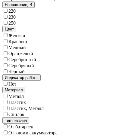
Напряжение, В
220
230
250
Цвет
Жёлтый
Красный
Медный
Оранжевый
Серебристый
Серебряный
Чёрный
Индикатор работы
Нет
Материал
Металл
Пластик
Пластик, Металл
Спилок
Тип питания
От батареек
От клемм аккумулятора