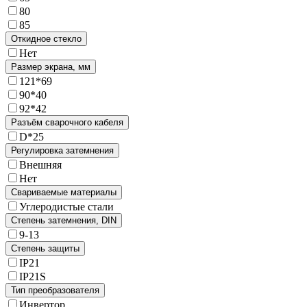
80
85
Откидное стекло
Нет
Размер экрана, мм
121*69
90*40
92*42
Разъём сварочного кабеля
D*25
Регулировка затемнения
Внешняя
Нет
Свариваемые материалы
Углеродистые стали
Степень затемнения, DIN
9-13
Степень защиты
IP21
IP21S
Тип преобразователя
Инвертор