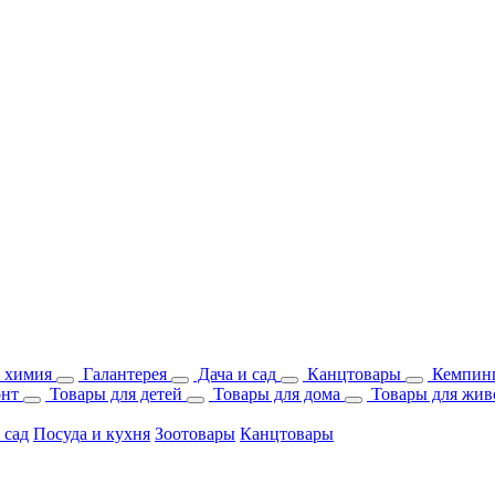
 химия
Галантерея
Дача и сад
Канцтовары
Кемпинг
онт
Товары для детей
Товары для дома
Товары для жив
 сад
Посуда и кухня
Зоотовары
Канцтовары