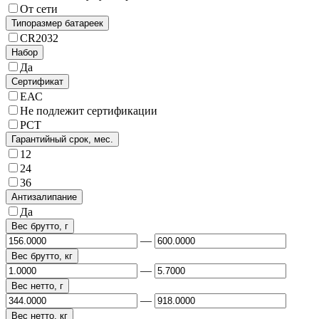
От сети
Типоразмер батареек
CR2032
Набор
Да
Сертификат
ЕАС
Не подлежит сертификации
РСТ
Гарантийный срок, мес.
12
24
36
Антизалипание
Да
Вес брутто, г
—
Вес брутто, кг
—
Вес нетто, г
—
Вес нетто, кг