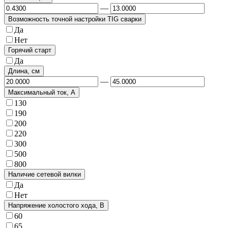
—
Возможность точной настройки TIG сварки
Да
Нет
Горячий старт
Да
Длина, см
—
Максимальный ток, А
130
190
200
220
300
500
800
Наличие сетевой вилки
Да
Нет
Напряжение холостого хода, В
60
65