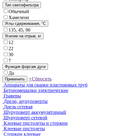
Тип светофильтра
Обычный
Хамелеон
Углы сдерживания, °C
135, 45, 90
Усилие на отрыв, кг
12
22
30
7
Функция форсаж дуги
Да
×
Сбросить
Применить
Аппараты для сварки пластиковых труб
Бетономешалки электрические
Граверы
Дрели, шуруповерты
Дрель сетевая
Шуруповерт аккумуляторный
Шуруповерт сетевой
Клеевые пистолеты и стержни
Клеевые пистолеты
Стержни клеевые