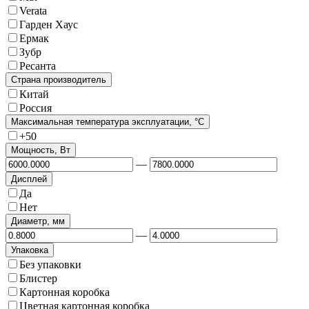
Verata
Гарден Хаус
Ермак
Зубр
Ресанта
Страна производитель
Китай
Россия
Максимальная температура эксплуатации, °C
+50
Мощность, Вт
—
Дисплей
Да
Нет
Диаметр, мм
—
Упаковка
Без упаковки
Блистер
Картонная коробка
Цветная картонная коробка