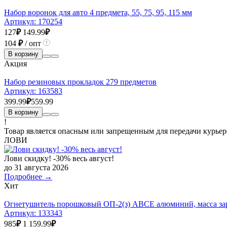
Набор воронок для авто 4 предмета, 55, 75, 95, 115 мм
Артикул:
170254
127
₽
149.99
₽
104
₽
/ опт
В корзину
Акция
Набор резиновых прокладок 279 предметов
Артикул:
163583
399.99
₽
559.99
В корзину
!
Товар является опасным или запрещенным для передачи курьер
ЛОВИ
Лови скидку! -30% весь август!
до 31 августа 2026
Подробнее →
Хит
Огнетушитель порошковый ОП-2(з) АВСЕ алюминий, масса зар
Артикул:
133343
985
₽
1 159.99
₽