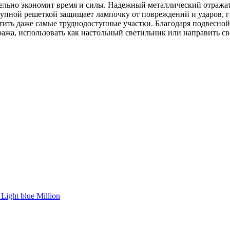
ительно экономит время и силы. Надежный металлический отража
упной решеткой защищает лампочку от повреждений и ударов, 
етить даже самые труднодоступные участки. Благодаря подвесно
ража, использовать как настольный светильник или направить с
ight blue Million