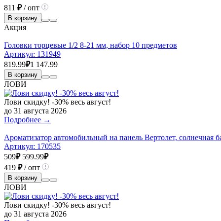
811
₽
/ опт
В корзину
Акция
Головки торцевые 1/2 8-21 мм, набор 10 предметов
Артикул:
131949
819.99
₽
1 147.99
В корзину
ЛОВИ
Лови скидку! -30% весь август!
до 31 августа 2026
Подробнее →
Ароматизатор автомобильный на панель Вертолет, солнечная б
Артикул:
170535
509
₽
599.99
₽
419
₽
/ опт
В корзину
ЛОВИ
Лови скидку! -30% весь август!
до 31 августа 2026