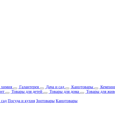
 химия
Галантерея
Дача и сад
Канцтовары
Кемпинг
онт
Товары для детей
Товары для дома
Товары для жив
 сад
Посуда и кухня
Зоотовары
Канцтовары