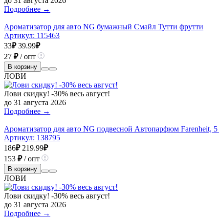
до 31 августа 2026
Подробнее →
Ароматизатор для авто NG бумажный Смайл Тутти фрутти
Артикул:
115463
33
₽
39.99
₽
27
₽
/ опт
В корзину
ЛОВИ
Лови скидку! -30% весь август!
до 31 августа 2026
Подробнее →
Ароматизатор для авто NG подвесной Автопарфюм Farenheit, 5
Артикул:
138795
186
₽
219.99
₽
153
₽
/ опт
В корзину
ЛОВИ
Лови скидку! -30% весь август!
до 31 августа 2026
Подробнее →