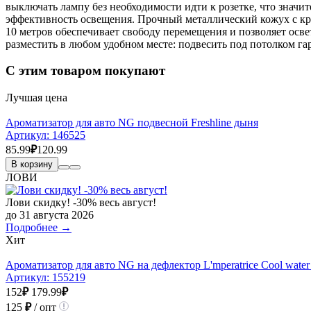
выключать лампу без необходимости идти к розетке, что знач
эффективность освещения. Прочный металлический кожух с кр
10 метров обеспечивает свободу перемещения и позволяет осв
разместить в любом удобном месте: подвесить под потолком га
С этим товаром покупают
Лучшая цена
Ароматизатор для авто NG подвесной Freshline дыня
Артикул:
146525
85.99
₽
120.99
В корзину
ЛОВИ
Лови скидку! -30% весь август!
до 31 августа 2026
Подробнее →
Хит
Ароматизатор для авто NG на дефлектор L'mperatrice Cool water L
Артикул:
155219
152
₽
179.99
₽
125
₽
/ опт