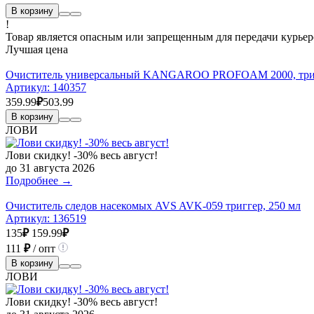
В корзину
!
Товар является опасным или запрещенным для передачи курьер
Лучшая цена
Очиститель универсальный KANGAROO PROFOAM 2000, триг
Артикул:
140357
359.99
₽
503.99
В корзину
ЛОВИ
Лови скидку! -30% весь август!
до 31 августа 2026
Подробнее →
Очиститель следов насекомых AVS AVK-059 триггер, 250 мл
Артикул:
136519
135
₽
159.99
₽
111
₽
/ опт
В корзину
ЛОВИ
Лови скидку! -30% весь август!