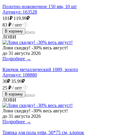
Полотно ножовочное 150 мм, 10 шт
Артикул:
163528
101
₽
119.99
₽
83
₽
/ опт
В корзину
ЛОВИ
Лови скидку! -30% весь август!
до 31 августа 2026
Подробнее →
Крючок металлический 1089, золото
Артикул:
108880
30
₽
35.99
₽
25
₽
/ опт
В корзину
ЛОВИ
Лови скидку! -30% весь август!
до 31 августа 2026
Подробнее →
Тряпка для пола vetta, 50*75 см, хлопок