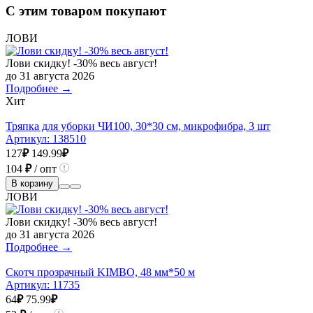
С этим товаром покупают
ЛОВИ
Лови скидку! -30% весь август!
до 31 августа 2026
Подробнее →
Хит
Тряпка для уборки ЧИ100, 30*30 см, микрофибра, 3 шт
Артикул:
138510
127
₽
149.99
₽
104
₽
/ опт
В корзину
ЛОВИ
Лови скидку! -30% весь август!
до 31 августа 2026
Подробнее →
Скотч прозрачный KIMBO, 48 мм*50 м
Артикул:
11735
64
₽
75.99
₽