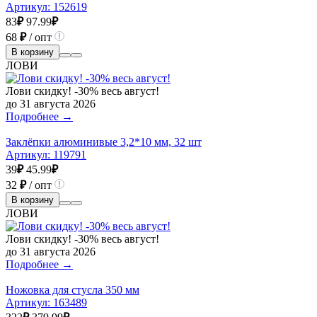
Артикул:
152619
83
₽
97.99
₽
68
₽
/ опт
В корзину
ЛОВИ
Лови скидку! -30% весь август!
до 31 августа 2026
Подробнее →
Заклёпки алюминивые 3,2*10 мм, 32 шт
Артикул:
119791
39
₽
45.99
₽
32
₽
/ опт
В корзину
ЛОВИ
Лови скидку! -30% весь август!
до 31 августа 2026
Подробнее →
Ножовка для стусла 350 мм
Артикул:
163489