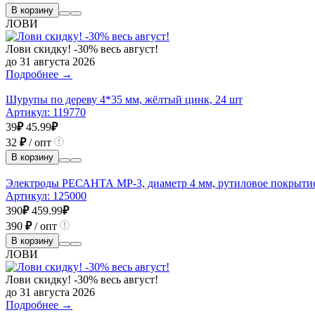
В корзину
ЛОВИ
Лови скидку! -30% весь август!
до 31 августа 2026
Подробнее →
Шурупы по дереву 4*35 мм, жёлтый цинк, 24 шт
Артикул:
119770
39
₽
45.99
₽
32
₽
/ опт
В корзину
Электроды РЕСАНТА МР-3, диаметр 4 мм, рутиловое покрытие
Артикул:
125000
390
₽
459.99
₽
390
₽
/ опт
В корзину
ЛОВИ
Лови скидку! -30% весь август!
до 31 августа 2026
Подробнее →