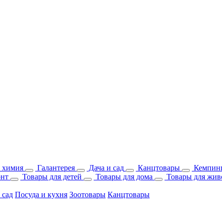
 химия
Галантерея
Дача и сад
Канцтовары
Кемпинг
онт
Товары для детей
Товары для дома
Товары для жив
 сад
Посуда и кухня
Зоотовары
Канцтовары