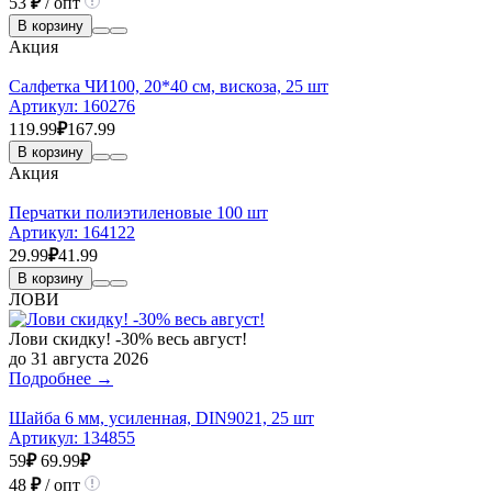
53
₽
/ опт
В корзину
Акция
Салфетка ЧИ100, 20*40 см, вискоза, 25 шт
Артикул:
160276
119.99
₽
167.99
В корзину
Акция
Перчатки полиэтиленовые 100 шт
Артикул:
164122
29.99
₽
41.99
В корзину
ЛОВИ
Лови скидку! -30% весь август!
до 31 августа 2026
Подробнее →
Шайба 6 мм, усиленная, DIN9021, 25 шт
Артикул:
134855
59
₽
69.99
₽
48
₽
/ опт