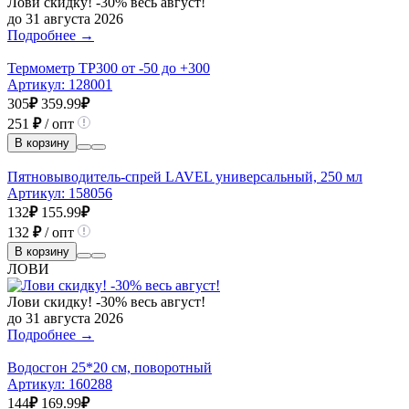
Лови скидку! -30% весь август!
до 31 августа 2026
Подробнее →
Термометр ТР300 от -50 до +300
Артикул:
128001
305
₽
359.99
₽
251
₽
/ опт
В корзину
Пятновыводитель-спрей LAVEL универсальный, 250 мл
Артикул:
158056
132
₽
155.99
₽
132
₽
/ опт
В корзину
ЛОВИ
Лови скидку! -30% весь август!
до 31 августа 2026
Подробнее →
Водосгон 25*20 см, поворотный
Артикул:
160288
144
₽
169.99
₽