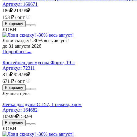
Артикул:
169671
186
₽
219.99
₽
153
₽
/ опт
В корзину
ЛОВИ
Лови скидку! -30% весь август!
до 31 августа 2026
Подробнее →
Контейнер для мусора Форте, 19 л
Артикул:
72311
815
₽
959.99
₽
671
₽
/ опт
В корзину
Лучшая цена
Лейка для душа C-157, 1 режим, хром
Артикул:
164682
109.99
₽
153.99
В корзину
ЛОВИ