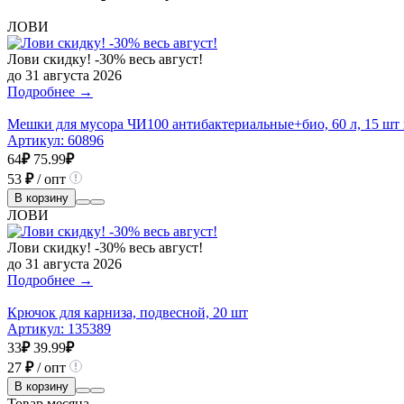
ЛОВИ
Лови скидку! -30% весь август!
до 31 августа 2026
Подробнее →
Мешки для мусора ЧИ100 антибактериальные+био, 60 л, 15 шт 
Артикул:
60896
64
₽
75.99
₽
53
₽
/ опт
В корзину
ЛОВИ
Лови скидку! -30% весь август!
до 31 августа 2026
Подробнее →
Крючок для карниза, подвесной, 20 шт
Артикул:
135389
33
₽
39.99
₽
27
₽
/ опт
В корзину
Товар месяца