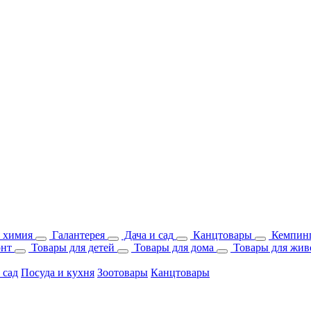
 химия
Галантерея
Дача и сад
Канцтовары
Кемпинг
онт
Товары для детей
Товары для дома
Товары для жив
 сад
Посуда и кухня
Зоотовары
Канцтовары