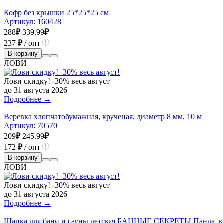
Кофр без крышки 25*25*25 см
Артикул:
160428
288
₽
339.99
₽
237
₽
/ опт
В корзину
ЛОВИ
Лови скидку! -30% весь август!
до 31 августа 2026
Подробнее →
Веревка хлопчатобумажная, крученая, диаметр 8 мм, 10 м
Артикул:
70570
209
₽
245.99
₽
172
₽
/ опт
В корзину
ЛОВИ
Лови скидку! -30% весь август!
до 31 августа 2026
Подробнее →
Шапка для бани и сауны детская БАННЫЕ СЕКРЕТЫ Панда, кл