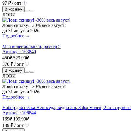
97
₽
/ опт
В корзину
ЛОВИ
Лови скидку! -30% весь август!
до 31 августа 2026
Подробнее →
Мяч волейбольный, размер 5
Артикул:
163840
450
₽
529.99
₽
370
₽
/ опт
В корзину
ЛОВИ
Лови скидку! -30% весь август!
до 31 августа 2026
Подробнее →
Набор для песка Непоседа, ведро 2 л, 8 формочек, 2 инструмент
Артикул:
106844
169
₽
199.99
₽
139
₽
/ опт