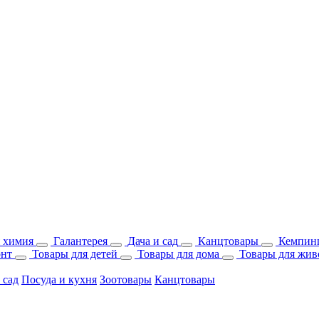
 химия
Галантерея
Дача и сад
Канцтовары
Кемпинг
онт
Товары для детей
Товары для дома
Товары для жив
 сад
Посуда и кухня
Зоотовары
Канцтовары