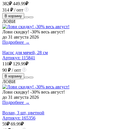
382
₽
449.99
₽
314
₽
/ опт
В корзину
ЛОВИ
Лови скидку! -30% весь август!
до 31 августа 2026
Подробнее →
Насос для мячей, 28 см
Артикул:
115841
110
₽
129.99
₽
90
₽
/ опт
В корзину
ЛОВИ
Лови скидку! -30% весь август!
до 31 августа 2026
Подробнее →
Волан, 3 шт, цветной
Артикул:
165356
59
₽
69.99
₽