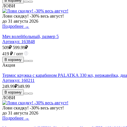
В корзину
ЛОВИ
Лови скидку! -30% весь август!
до 31 августа 2026
Подробнее →
Мяч волейбольный, размер 5
Артикул:
163848
509
₽
599.99
₽
419
₽
/ опт
В корзину
Акция
Термос кружка с карабином PALATKA 330 мл, нержавейка, диам
Артикул:
160211
249.99
₽
349.99
В корзину
ЛОВИ
Лови скидку! -30% весь август!
до 31 августа 2026
Подробнее →