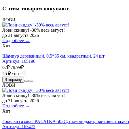
С этим товаром покупают
ЛОВИ
Лови скидку! -30% весь август!
до 31 августа 2026
Подробнее →
Хит
Шампур деревянный, 0,5*35 см, квадратный, 24 шт
Артикул:
165190
67
₽
79.99
₽
55
₽
/ опт
В корзину
ЛОВИ
Лови скидку! -30% весь август!
до 31 августа 2026
Подробнее →
Хит
Горелка газовая PALATKA 502С, пьезоподжиг, цанговый захват,
Артикул:
163472