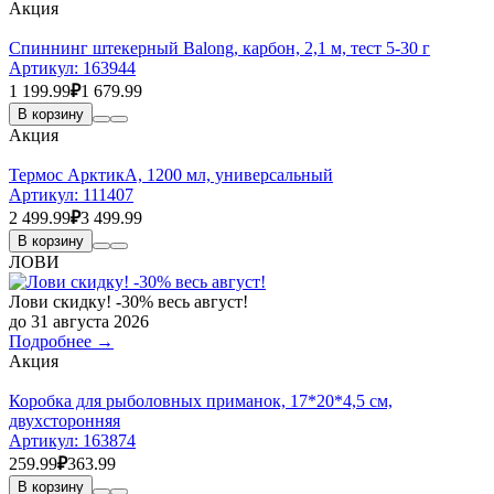
Акция
Спиннинг штекерный Balong, карбон, 2,1 м, тест 5-30 г
Артикул:
163944
1 199.99
₽
1 679.99
В корзину
Акция
Термос АрктикА, 1200 мл, универсальный
Артикул:
111407
2 499.99
₽
3 499.99
В корзину
ЛОВИ
Лови скидку! -30% весь август!
до 31 августа 2026
Подробнее →
Акция
Коробка для рыболовных приманок, 17*20*4,5 см,
двухсторонняя
Артикул:
163874
259.99
₽
363.99
В корзину