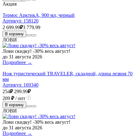
Акция
Термос АрктикА, 900 мл, черный
Артикул:
158120
2 699.99
₽
3 779.99
В корзину
ЛОВИ
Лови скидку! -30% весь август!
до 31 августа 2026
Подробнее →
Нож туристический TRAVELER, складной, длина лезвия 70
мм
Артикул:
169340
254
₽
299.99
₽
209
₽
/ опт
В корзину
ЛОВИ
Лови скидку! -30% весь август!
до 31 августа 2026
Подробнее →