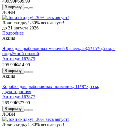
499.99
₽
699.99
В корзину
ЛОВИ
Лови скидку! -30% весь август!
до 31 августа 2026
Подробнее →
Акция
Ящик для рыболовных мелочей 9 ячеек, 23,5*15*6,5 см, с
подъёмной полкой
Артикул:
163879
295.99
₽
414.99
В корзину
Акция
Коробка для рыболовных приманок, 11*8*3,5 см,
двухсторонняя
Артикул:
163877
269.99
₽
377.99
В корзину
ЛОВИ
Лови скидку! -30% весь август!