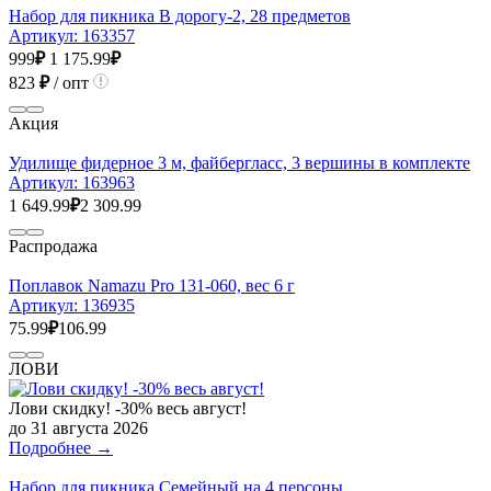
Набор для пикника В дорогу-2, 28 предметов
Артикул:
163357
999
₽
1 175.99
₽
823
₽
/ опт
Акция
Удилище фидерное 3 м, файбергласс, 3 вершины в комплекте
Артикул:
163963
1 649.99
₽
2 309.99
Распродажа
Поплавок Namazu Pro 131-060, вес 6 г
Артикул:
136935
75.99
₽
106.99
ЛОВИ
Лови скидку! -30% весь август!
до 31 августа 2026
Подробнее →
Набор для пикника Семейный на 4 персоны