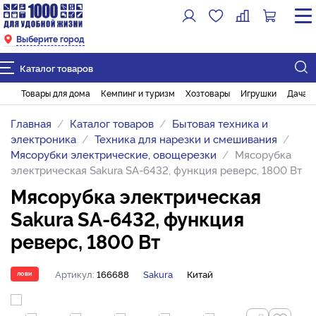
Выберите город
Каталог товаров
Товары для дома
Кемпинг и туризм
Хозтовары
Игрушки
Дача и
Главная
Каталог товаров
Бытовая техника и
электроника
Техника для нарезки и смешивания
Мясорубки электрические, овощерезки
Мясорубка
электрическая Sakura SA-6432, функция реверс, 1800 Вт
Мясорубка электрическая
Sakura SA-6432, функция
реверс, 1800 Вт
Артикул:
166688
Sakura
Китай
ЛОВИ