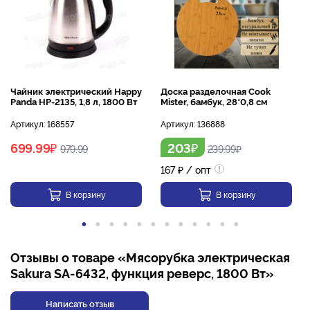
Чайник электрический Happy
Доска разделочная Cook
Panda HP-2135, 1,8 л, 1800 Вт
Mister, бамбук, 28*0,8 см
Артикул:
168557
Артикул:
136888
₽
₽
699.99
203
979.99
239.99
₽
167
₽
/ опт
В корзину
В корзину
Отзывы о товаре «Мясорубка электрическая
Sakura SA-6432, функция реверс, 1800 Вт»
Написать отзыв