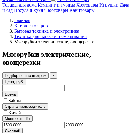
Товары для дома
Кемпинг и туризм
Хозтовары
Игрушки
Дача
и сад
Посуда и кухня
Зоотовары
Канцтовары
Главная
Каталог товаров
Бытовая техника и электроника
Техника для нарезки и смешивания
Мясорубки электрические, овощерезки
Мясорубки электрические,
овощерезки
Подбор по параметрам
×
Цена, руб.
—
Бренд
Sakura
Страна производитель
Китай
Мощность, Вт
—
Дисплей