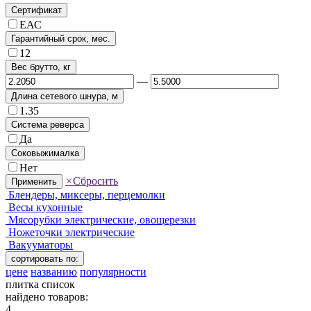
Сертификат
ЕАС
Гарантийный срок, мес.
12
Вес брутто, кг
—
Длина сетевого шнура, м
1.35
Система реверса
Да
Соковыжималка
Нет
×
Сбросить
Применить
Блендеры, миксеры, перцемолки
Весы кухонные
Мясорубки электрические, овощерезки
Ножеточки электрические
Вакууматоры
сортировать по:
цене
названию
популярности
плитка
список
найдено товаров:
4