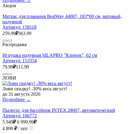
Подробнее →
Акция
Матрас для плавания BestWay 44007, 183*69 см, матовый,
надувной
Артикул:
158118
259.99
₽
363.99
Распродажа
Игрушка надувная SILAPRO "Клинок", 62 см
Артикул:
153354
79.99
₽
111.99
ЛОВИ
Лови скидку! -30% весь август!
до 31 августа 2026
Подробнее →
Пылесос для бассейнов INTEX 28007, автоматический
Артикул:
166772
5 949
₽
6 999.99
₽
4 899
₽
/ опт