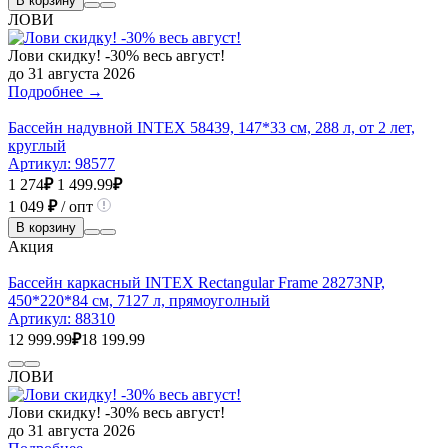
В корзину
ЛОВИ
Лови скидку! -30% весь август!
до 31 августа 2026
Подробнее →
Бассейн надувной INTEX 58439, 147*33 см, 288 л, от 2 лет,
круглый
Артикул:
98577
1 274
₽
1 499.99
₽
1 049
₽
/ опт
В корзину
Акция
Бассейн каркасный INTEX Rectangular Frame 28273NP,
450*220*84 см, 7127 л, прямоуголный
Артикул:
88310
12 999.99
₽
18 199.99
ЛОВИ
Лови скидку! -30% весь август!
до 31 августа 2026