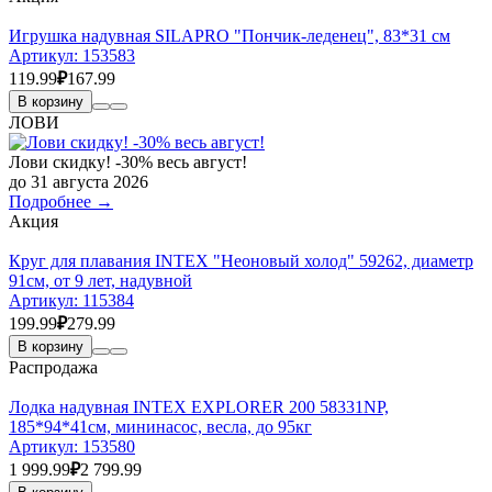
Игрушка надувная SILAPRO "Пончик-леденец", 83*31 см
Артикул:
153583
119.99
₽
167.99
В корзину
ЛОВИ
Лови скидку! -30% весь август!
до 31 августа 2026
Подробнее →
Акция
Круг для плавания INTEX "Неоновый холод" 59262, диаметр
91см, от 9 лет, надувной
Артикул:
115384
199.99
₽
279.99
В корзину
Распродажа
Лодка надувная INTEX EXPLORER 200 58331NP,
185*94*41см, мининасос, весла, до 95кг
Артикул:
153580
1 999.99
₽
2 799.99