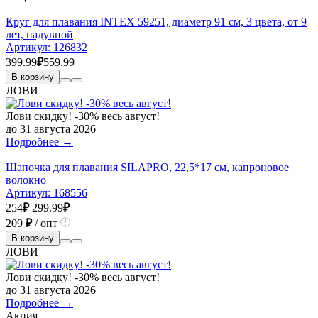
Круг для плавания INTEX 59251, диаметр 91 см, 3 цвета, от 9
лет, надувной
Артикул:
126832
399.99
₽
559.99
В корзину
ЛОВИ
Лови скидку! -30% весь август!
до 31 августа 2026
Подробнее →
Шапочка для плавания SILAPRO, 22,5*17 см, капроновое
волокно
Артикул:
168556
254
₽
299.99
₽
209
₽
/ опт
В корзину
ЛОВИ
Лови скидку! -30% весь август!
до 31 августа 2026
Подробнее →
Акция