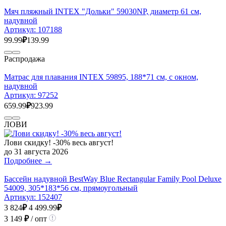
Мяч пляжный INTEX "Дольки" 59030NP, диаметр 61 см,
надувной
Артикул:
107188
99.99
₽
139.99
Распродажа
Матрас для плавания INTEX 59895, 188*71 см, с окном,
надувной
Артикул:
97252
659.99
₽
923.99
ЛОВИ
Лови скидку! -30% весь август!
до 31 августа 2026
Подробнее →
Бассейн надувной BestWay Blue Rectangular Family Pool Deluxe
54009, 305*183*56 см, прямоугольный
Артикул:
152407
3 824
₽
4 499.99
₽
3 149
₽
/ опт