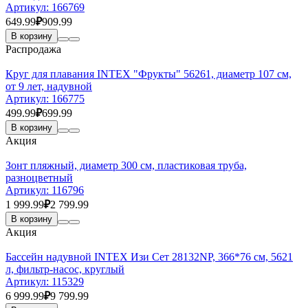
Артикул:
166769
649.99
₽
909.99
В корзину
Распродажа
Круг для плавания INTEX "Фрукты" 56261, диаметр 107 см,
от 9 лет, надувной
Артикул:
166775
499.99
₽
699.99
В корзину
Акция
Зонт пляжный, диаметр 300 см, пластиковая труба,
разноцветный
Артикул:
116796
1 999.99
₽
2 799.99
В корзину
Акция
Бассейн надувной INTEX Изи Сет 28132NP, 366*76 см, 5621
л, фильтр-насос, круглый
Артикул:
115329
6 999.99
₽
9 799.99