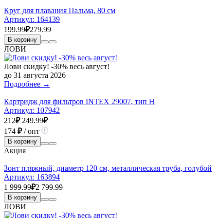
Круг для плавания Пальма, 80 см
Артикул:
164139
199.99
₽
279.99
В корзину
ЛОВИ
Лови скидку! -30% весь август!
до 31 августа 2026
Подробнее →
Картридж для фильтров INTEX 29007, тип H
Артикул:
107942
212
₽
249.99
₽
174
₽
/ опт
В корзину
Акция
Зонт пляжный, диаметр 120 см, металлическая труба, голубой
Артикул:
163894
1 999.99
₽
2 799.99
В корзину
ЛОВИ