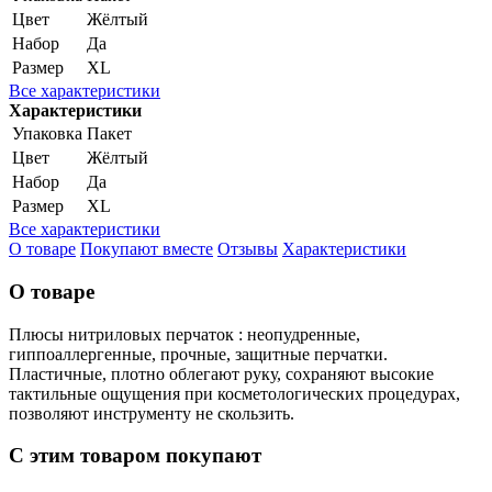
Цвет
Жёлтый
Набор
Да
Размер
XL
Все характеристики
Характеристики
Упаковка
Пакет
Цвет
Жёлтый
Набор
Да
Размер
XL
Все характеристики
О товаре
Покупают вместе
Отзывы
Характеристики
О товаре
Плюсы нитриловых перчаток : неопудренные,
гиппоаллергенные, прочные, защитные перчатки.
Пластичные, плотно облегают руку, сохраняют высокие
тактильные ощущения при косметологических процедурах,
позволяют инструменту не скользить.
С этим товаром покупают