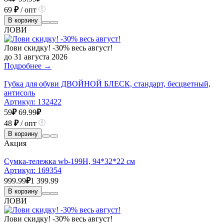
69
₽
/ опт
В корзину
ЛОВИ
Лови скидку! -30% весь август!
до 31 августа 2026
Подробнее →
Губка для обуви ДВОЙНОЙ БЛЕСК, стандарт, бесцветный,
антисоль
Артикул:
132422
59
₽
69.99
₽
48
₽
/ опт
В корзину
Акция
Сумка-тележка wb-199H, 94*32*22 см
Артикул:
169354
999.99
₽
1 399.99
В корзину
ЛОВИ
Лови скидку! -30% весь август!