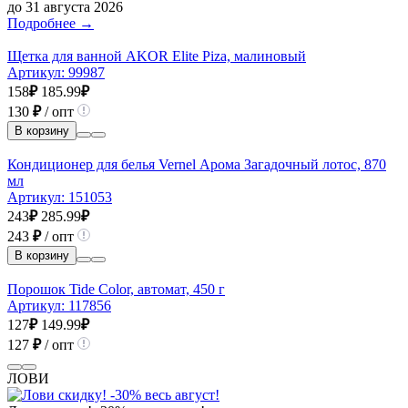
до 31 августа 2026
Подробнее →
Щетка для ванной AKOR Elite Piza, малиновый
Артикул:
99987
158
₽
185.99
₽
130
₽
/ опт
В корзину
Кондиционер для белья Vernel Арома Загадочный лотос, 870
мл
Артикул:
151053
243
₽
285.99
₽
243
₽
/ опт
В корзину
Порошок Tide Color, автомат, 450 г
Артикул:
117856
127
₽
149.99
₽
127
₽
/ опт
ЛОВИ