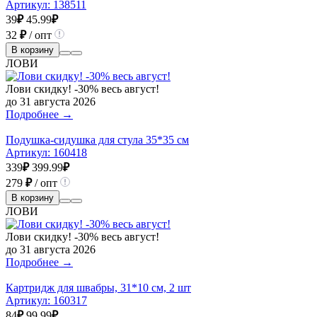
Артикул:
138511
39
₽
45.99
₽
32
₽
/ опт
В корзину
ЛОВИ
Лови скидку! -30% весь август!
до 31 августа 2026
Подробнее →
Подушка-сидушка для стула 35*35 см
Артикул:
160418
339
₽
399.99
₽
279
₽
/ опт
В корзину
ЛОВИ
Лови скидку! -30% весь август!
до 31 августа 2026
Подробнее →
Картридж для швабры, 31*10 см, 2 шт
Артикул:
160317
84
₽
99.99
₽