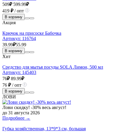
509
₽
599.99
₽
419
₽
/ опт
В корзину
Акция
Крючок на присоске Бабочка
Артикул:
116764
39.99
₽
55.99
В корзину
Хит
Средство для мытья посуды SOLA Лимон, 500 мл
Артикул:
145403
76
₽
89.99
₽
76
₽
/ опт
В корзину
ЛОВИ
Лови скидку! -30% весь август!
до 31 августа 2026
Подробнее →
Губка хозяйственная, 13*9*3 см, большая