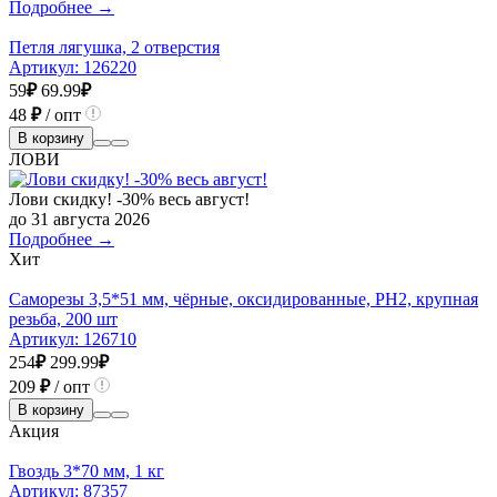
Подробнее →
Петля лягушка, 2 отверстия
Артикул:
126220
59
₽
69.99
₽
48
₽
/ опт
В корзину
ЛОВИ
Лови скидку! -30% весь август!
до 31 августа 2026
Подробнее →
Хит
Саморезы 3,5*51 мм, чёрные, оксидированные, РН2, крупная
резьба, 200 шт
Артикул:
126710
254
₽
299.99
₽
209
₽
/ опт
В корзину
Акция
Гвоздь 3*70 мм, 1 кг
Артикул:
87357