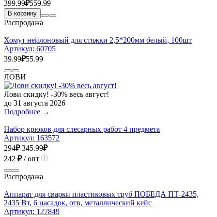
399.99
₽
559.99
В корзину
Распродажа
Хомут нейлоновый для стяжки 2,5*200мм белый, 100шт
Артикул:
60705
39.99
₽
55.99
ЛОВИ
Лови скидку! -30% весь август!
до 31 августа 2026
Подробнее →
Набор крюков для слесарных работ 4 предмета
Артикул:
163572
294
₽
345.99
₽
242
₽
/ опт
Распродажа
Аппарат для сварки пластиковых труб ПОБЕДА ПТ-2435,
2435 Вт, 6 насадок, отв, металлический кейс
Артикул:
127849