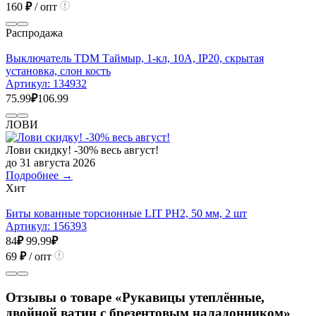
160
₽
/ опт
Распродажа
Выключатель TDM Таймыр, 1-кл, 10А, IР20, скрытая
установка, слон кость
Артикул:
134932
75.99
₽
106.99
ЛОВИ
Лови скидку! -30% весь август!
до 31 августа 2026
Подробнее →
Хит
Биты кованные торсионные LIT PH2, 50 мм, 2 шт
Артикул:
156393
84
₽
99.99
₽
69
₽
/ опт
Отзывы о товаре «Рукавицы утеплённые,
двойной ватин с брезентовым наладонником»