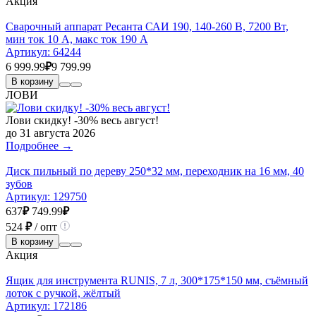
Акция
Сварочный аппарат Ресанта САИ 190, 140-260 В, 7200 Вт,
мин ток 10 А, макс ток 190 А
Артикул:
64244
6 999.99
₽
9 799.99
В корзину
ЛОВИ
Лови скидку! -30% весь август!
до 31 августа 2026
Подробнее →
Диск пильный по дереву 250*32 мм, переходник на 16 мм, 40
зубов
Артикул:
129750
637
₽
749.99
₽
524
₽
/ опт
В корзину
Акция
Ящик для инструмента RUNIS, 7 л, 300*175*150 мм, съёмный
лоток с ручкой, жёлтый
Артикул:
172186