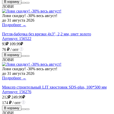
В корзину
ЛОВИ
Лови скидку! -30% весь август!
до 31 августа 2026
Подробнее →
Петля-бабочка без врезки 4х3", 2,2 мм, цвет золото
Артикул:
156522
93
₽
109.99
₽
76
₽
/ опт
В корзину
ЛОВИ
Лови скидку! -30% весь август!
до 31 августа 2026
Подробнее →
Миксер строительный LIT хвостовик SDS-plus, 100*500 мм
Артикул:
156276
212
₽
249.99
₽
174
₽
/ опт
В корзину
ЛОВИ