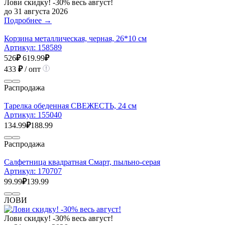
Лови скидку! -30% весь август!
до 31 августа 2026
Подробнее →
Корзина металлическая, черная, 26*10 см
Артикул:
158589
526
₽
619.99
₽
433
₽
/ опт
Распродажа
Тарелка обеденная СВЕЖЕСТЬ, 24 см
Артикул:
155040
134.99
₽
188.99
Распродажа
Салфетница квадратная Смарт, пыльно-серая
Артикул:
170707
99.99
₽
139.99
ЛОВИ
Лови скидку! -30% весь август!