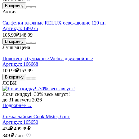
В корзину
Акция
Салфетки влажные RELUX освежающие 120 шт
Артикул:
149275
105.99
₽
148.99
В корзину
Лучшая цена
Полотенца бумажные Welma двухслойные
Артикул:
166668
109.99
₽
153.99
В корзину
ЛОВИ
Лови скидку! -30% весь август!
до 31 августа 2026
Подробнее →
Ложка чайная Cook Mister, 6 шт
Артикул:
165650
424
₽
499.99
₽
349
₽
/ опт