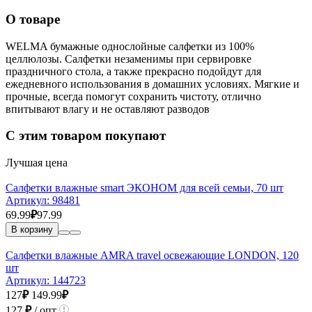
О товаре
WELMA бумажные однослойные салфетки из 100%
целлюлозы. Салфетки незаменимы при сервировке
праздничного стола, а также прекрасно подойдут для
ежедневного использования в домашних условиях. Мягкие и
прочные, всегда помогут сохранить чистоту, отлично
впитывают влагу и не оставляют разводов
С этим товаром покупают
Лучшая цена
Салфетки влажные smart ЭКОНОМ для всей семьи, 70 шт
Артикул:
98481
69.99
₽
97.99
В корзину
Салфетки влажные AMRA travel освежающие LONDON, 120
шт
Артикул:
144723
127
₽
149.99
₽
127
₽
/ опт