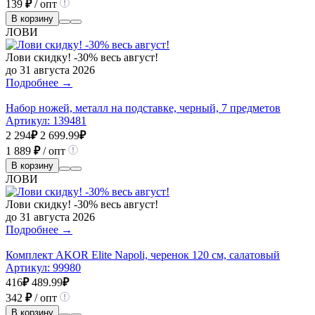
139
₽
/ опт
В корзину
ЛОВИ
Лови скидку! -30% весь август!
до 31 августа 2026
Подробнее →
Набор ножей, металл на подставке, черный, 7 предметов
Артикул:
139481
2 294
₽
2 699.99
₽
1 889
₽
/ опт
В корзину
ЛОВИ
Лови скидку! -30% весь август!
до 31 августа 2026
Подробнее →
Комплект AKOR Elite Napoli, черенок 120 см, салатовый
Артикул:
99980
416
₽
489.99
₽
342
₽
/ опт
В корзину