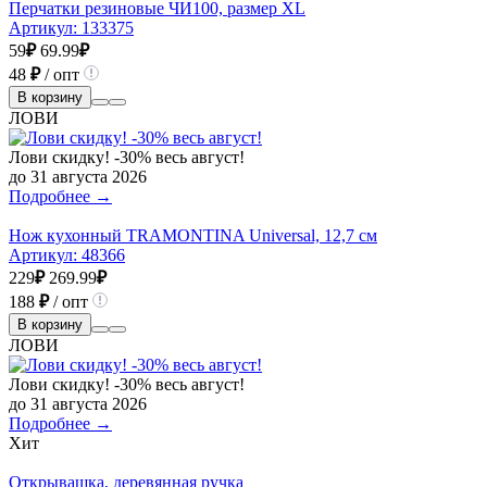
Перчатки резиновые ЧИ100, размер XL
Артикул:
133375
59
₽
69.99
₽
48
₽
/ опт
В корзину
ЛОВИ
Лови скидку! -30% весь август!
до 31 августа 2026
Подробнее →
Нож кухонный TRAMONTINA Universal, 12,7 см
Артикул:
48366
229
₽
269.99
₽
188
₽
/ опт
В корзину
ЛОВИ
Лови скидку! -30% весь август!
до 31 августа 2026
Подробнее →
Хит
Открывашка, деревянная ручка