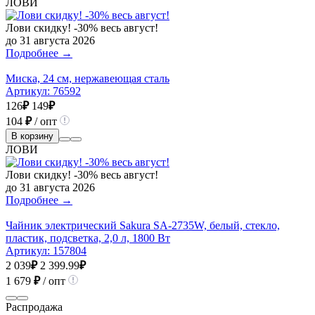
ЛОВИ
Лови скидку! -30% весь август!
до 31 августа 2026
Подробнее →
Миска, 24 см, нержавеющая сталь
Артикул:
76592
126
₽
149
₽
104
₽
/ опт
В корзину
ЛОВИ
Лови скидку! -30% весь август!
до 31 августа 2026
Подробнее →
Чайник электрический Sakura SA-2735W, белый, стекло,
пластик, подсветка, 2,0 л, 1800 Вт
Артикул:
157804
2 039
₽
2 399.99
₽
1 679
₽
/ опт
Распродажа