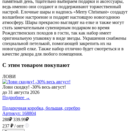
памятный день, тщательно выбираем подарки и аксессуары,
ведь именно они создают и поддерживают торжественный
настрой. Елочные шары и надпись «Merry Chrismast» создадут
волшебное настроение и подарят настоящую новогоднюю
атмосферу. Шары прекрасно выглядят на елке и также могут
стать замечательным сувенирным подарком во время
Рождественских походов в гости, так как набор имеет
оригинальную упаковку в виде звезды. Украшения снабжены
специальной петелькой, помогающей закрепить их на
новогодней елке. Также набор отлично будет смотреться и в
качестве декора для любого помещения.
С этим товаром покупают
ЛОВИ
Лови скидку! -30% весь август!
до 31 августа 2026
Подробнее →
Подарочная коробка, большая, серебро
Артикул:
168804
288
₽
339.99
₽
237
₽
/ опт