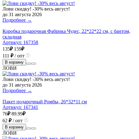
Лови скидку! -30% весь август!
до 31 августа 2026
Подробнее →
Коробка подарочная Фабрика Чудес, 22*22*22 см, с бантом,
складная
Артикул:
167358
135
₽
159
₽
111
₽
/ опт
В корзину
ЛОВИ
Лови скидку! -30% весь август!
до 31 августа 2026
Подробнее →
Пакет подарочный Ромбы, 26*32*11 см
Артикул:
167341
76
₽
89.99
₽
62
₽
/ опт
В корзину
ЛОВИ