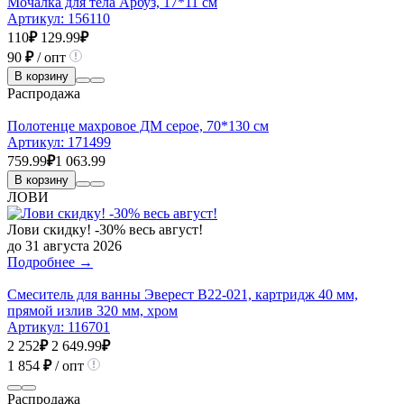
Мочалка для тела Арбуз, 17*11 см
Артикул:
156110
110
₽
129.99
₽
90
₽
/ опт
В корзину
Распродажа
Полотенце махровое ДМ серое, 70*130 см
Артикул:
171499
759.99
₽
1 063.99
В корзину
ЛОВИ
Лови скидку! -30% весь август!
до 31 августа 2026
Подробнее →
Смеситель для ванны Эверест В22-021, картридж 40 мм,
прямой излив 320 мм, хром
Артикул:
116701
2 252
₽
2 649.99
₽
1 854
₽
/ опт
Распродажа