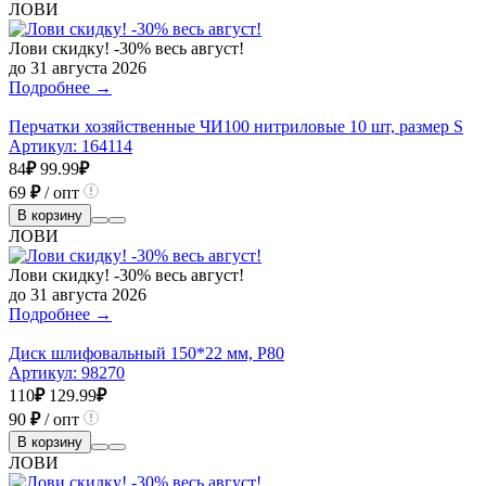
ЛОВИ
Лови скидку! -30% весь август!
до 31 августа 2026
Подробнее →
Перчатки хозяйственные ЧИ100 нитриловые 10 шт, размер S
Артикул:
164114
84
₽
99.99
₽
69
₽
/ опт
В корзину
ЛОВИ
Лови скидку! -30% весь август!
до 31 августа 2026
Подробнее →
Диск шлифовальный 150*22 мм, Р80
Артикул:
98270
110
₽
129.99
₽
90
₽
/ опт
В корзину
ЛОВИ