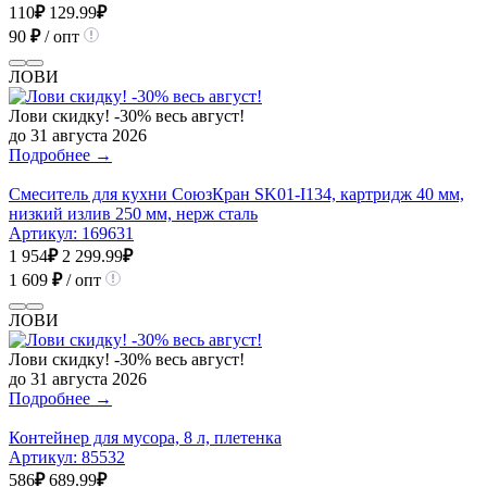
110
₽
129.99
₽
90
₽
/ опт
ЛОВИ
Лови скидку! -30% весь август!
до 31 августа 2026
Подробнее →
Смеситель для кухни СоюзКран SK01-I134, картридж 40 мм,
низкий излив 250 мм, нерж сталь
Артикул:
169631
1 954
₽
2 299.99
₽
1 609
₽
/ опт
ЛОВИ
Лови скидку! -30% весь август!
до 31 августа 2026
Подробнее →
Контейнер для мусора, 8 л, плетенка
Артикул:
85532
586
₽
689.99
₽