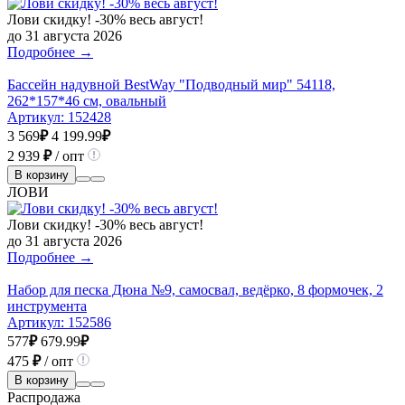
Лови скидку! -30% весь август!
до 31 августа 2026
Подробнее →
Бассейн надувной BestWay "Подводный мир" 54118,
262*157*46 см, овальный
Артикул:
152428
3 569
₽
4 199.99
₽
2 939
₽
/ опт
В корзину
ЛОВИ
Лови скидку! -30% весь август!
до 31 августа 2026
Подробнее →
Набор для песка Дюна №9, самосвал, ведёрко, 8 формочек, 2
инструмента
Артикул:
152586
577
₽
679.99
₽
475
₽
/ опт
В корзину
Распродажа