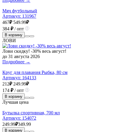
Подробнее →
Мяч футбольный
Артикул:
131967
467
₽
549.99
₽
384
₽
/ опт
В корзину
ЛОВИ
Лови скидку! -30% весь август!
до 31 августа 2026
Подробнее →
Круг для плавания Рыбка, 80 см
Артикул:
164133
212
₽
249.99
₽
174
₽
/ опт
В корзину
Лучшая цена
Бутылка спортивная, 700 мл
Артикул:
154072
249.99
₽
349.99
В корзину