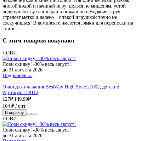
наконечником в виде пистолета. Наполни веселый рюкзак
чистой водой и начинай игру: целься по мишеням, устой
водяную битву или играй в пожарного. Водяная струя
стреляет метко и далеко – с такой игрушкой точно не
соскучишься! В комплекте имеются лямки для переноски на
спине.
С этим товаром покупают
ЛОВИ
Лови скидку! -30% весь август!
до 31 августа 2026
Подробнее →
Очки для плавания BestWay High Style 21002, детские
Артикул:
158112
127
₽
149.99
₽
104
₽
/ опт
В корзину
ЛОВИ
Лови скидку! -30% весь август!
до 31 августа 2026