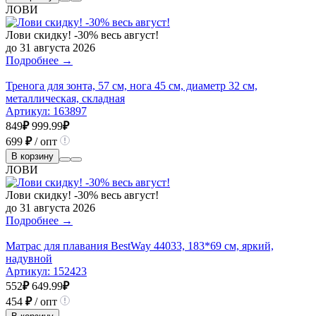
ЛОВИ
Лови скидку! -30% весь август!
до 31 августа 2026
Подробнее →
Тренога для зонта, 57 см, нога 45 см, диаметр 32 см,
металлическая, складная
Артикул:
163897
849
₽
999.99
₽
699
₽
/ опт
В корзину
ЛОВИ
Лови скидку! -30% весь август!
до 31 августа 2026
Подробнее →
Матрас для плавания BestWay 44033, 183*69 см, яркий,
надувной
Артикул:
152423
552
₽
649.99
₽
454
₽
/ опт