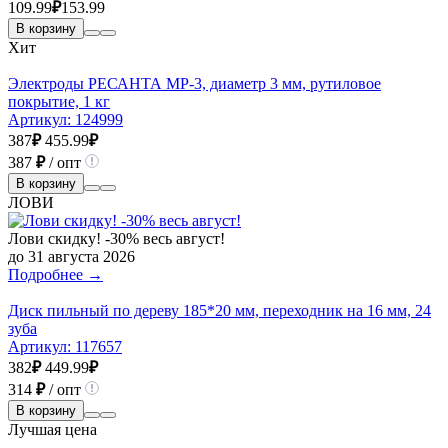
109.99
₽
153.99
В корзину
Хит
Электроды РЕСАНТА МР-3, диаметр 3 мм, рутиловое
покрытие, 1 кг
Артикул:
124999
387
₽
455.99
₽
387
₽
/ опт
В корзину
ЛОВИ
Лови скидку! -30% весь август!
до 31 августа 2026
Подробнее →
Диск пильный по дереву 185*20 мм, переходник на 16 мм, 24
зуба
Артикул:
117657
382
₽
449.99
₽
314
₽
/ опт
В корзину
Лучшая цена