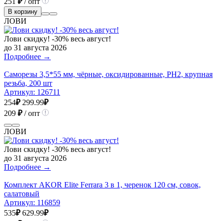
251
₽
/ опт
В корзину
ЛОВИ
Лови скидку! -30% весь август!
до 31 августа 2026
Подробнее →
Саморезы 3,5*55 мм, чёрные, оксидированные, РН2, крупная
резьба, 200 шт
Артикул:
126711
254
₽
299.99
₽
209
₽
/ опт
ЛОВИ
Лови скидку! -30% весь август!
до 31 августа 2026
Подробнее →
Комплект AKOR Elite Ferrara 3 в 1, черенок 120 см, совок,
салатовый
Артикул:
116859
535
₽
629.99
₽