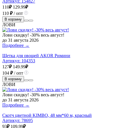
Артикул:
154827
110
₽
129.99
₽
110
₽
/ опт
В корзину
ЛОВИ
Лови скидку! -30% весь август!
до 31 августа 2026
Подробнее →
Щетка для овощей AKOR Римини
Артикул:
104353
127
₽
149.99
₽
104
₽
/ опт
В корзину
ЛОВИ
Лови скидку! -30% весь август!
до 31 августа 2026
Подробнее →
Скотч цветной KIMBO, 48 мм*60 м, красный
Артикул:
78695
93
₽
109.99
₽