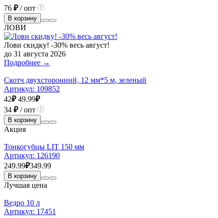
76
₽
/ опт
В корзину
ЛОВИ
Лови скидку! -30% весь август!
до 31 августа 2026
Подробнее →
Скотч двухсторонний, 12 мм*5 м, зеленый
Артикул:
109852
42
₽
49.99
₽
34
₽
/ опт
В корзину
Акция
Тонкогубцы LIT 150 мм
Артикул:
126190
249.99
₽
349.99
В корзину
Лучшая цена
Ведро 10 л
Артикул:
17451