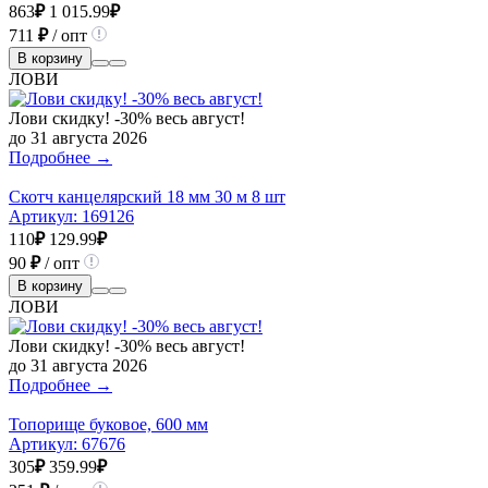
863
₽
1 015.99
₽
711
₽
/ опт
В корзину
ЛОВИ
Лови скидку! -30% весь август!
до 31 августа 2026
Подробнее →
Скотч канцелярский 18 мм 30 м 8 шт
Артикул:
169126
110
₽
129.99
₽
90
₽
/ опт
В корзину
ЛОВИ
Лови скидку! -30% весь август!
до 31 августа 2026
Подробнее →
Топорище буковое, 600 мм
Артикул:
67676
305
₽
359.99
₽