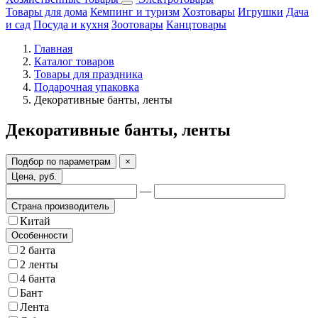
Товары для дома
Кемпинг и туризм
Хозтовары
Игрушки
Дача
и сад
Посуда и кухня
Зоотовары
Канцтовары
Главная
Каталог товаров
Товары для праздника
Подарочная упаковка
Декоративные банты, ленты
Декоративные банты, ленты
Подбор по параметрам
×
Цена, руб.
—
Страна производитель
Китай
Особенности
2 банта
2 ленты
4 банта
Бант
Лента