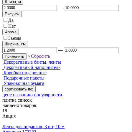
Длина, м
—
Рисунок
Да
Нет
Форма
Звезда
Ширина, см
—
×
Сбросить
Применить
Декоративные банты, ленты
Декоративный наполнитель
Коробки подарочные
Подарочные пакеты
Упаковочная бумага
сортировать по:
цене
названию
популярности
плитка
список
найдено товаров:
18
Акция
Лента для подарков, 3 шт, 10 м
Артикул:
173383