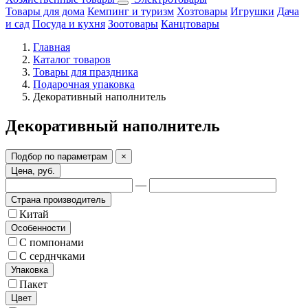
Товары для дома
Кемпинг и туризм
Хозтовары
Игрушки
Дача
и сад
Посуда и кухня
Зоотовары
Канцтовары
Главная
Каталог товаров
Товары для праздника
Подарочная упаковка
Декоративный наполнитель
Декоративный наполнитель
Подбор по параметрам
×
Цена, руб.
—
Страна производитель
Китай
Особенности
С помпонами
С серднчками
Упаковка
Пакет
Цвет