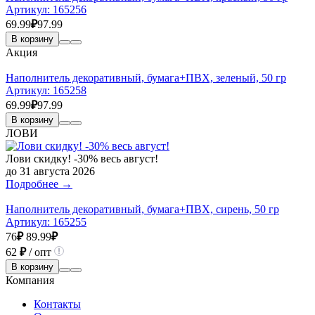
Артикул:
165256
69.99
₽
97.99
В корзину
Акция
Наполнитель декоративный, бумага+ПВХ, зеленый, 50 гр
Артикул:
165258
69.99
₽
97.99
В корзину
ЛОВИ
Лови скидку! -30% весь август!
до 31 августа 2026
Подробнее →
Наполнитель декоративный, бумага+ПВХ, сирень, 50 гр
Артикул:
165255
76
₽
89.99
₽
62
₽
/ опт
В корзину
Компания
Контакты