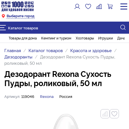
Выберите город
Каталог товаров
Товары для дома
Кемпинг и туризм
Хозтовары
Игрушки
Дача и
Главная
Каталог товаров
Красота и здоровье
Дезодоранты
Дезодорант Rexona Сухость Пудры,
роликовый, 50 мл
Дезодорант Rexona Сухость
Пудры, роликовый, 50 мл
Артикул:
119046
Rexona
Россия