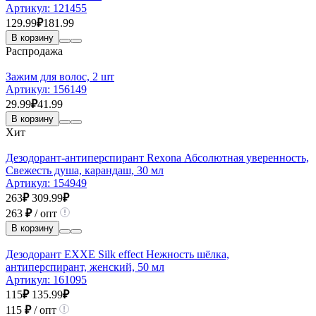
Артикул:
121455
129.99
₽
181.99
В корзину
Распродажа
Зажим для волос, 2 шт
Артикул:
156149
29.99
₽
41.99
В корзину
Хит
Дезодорант-антиперспирант Rexona Абсолютная уверенность,
Свежесть душа, карандаш, 30 мл
Артикул:
154949
263
₽
309.99
₽
263
₽
/ опт
В корзину
Дезодорант EXXE Silk effect Нежность шёлка,
антиперспирант, женский, 50 мл
Артикул:
161095
115
₽
135.99
₽
115
₽
/ опт