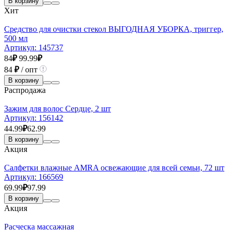
В корзину
Хит
Средство для очистки стекол ВЫГОДНАЯ УБОРКА, триггер,
500 мл
Артикул:
145737
84
₽
99.99
₽
84
₽
/ опт
В корзину
Распродажа
Зажим для волос Сердце, 2 шт
Артикул:
156142
44.99
₽
62.99
В корзину
Акция
Салфетки влажные AMRA освежающие для всей семьи, 72 шт
Артикул:
166569
69.99
₽
97.99
В корзину
Акция
Расческа массажная