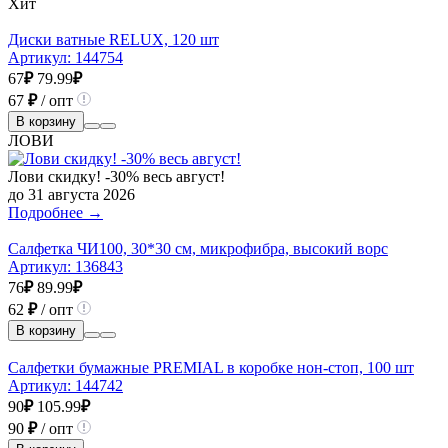
Хит
Диски ватные RELUX, 120 шт
Артикул:
144754
67
₽
79.99
₽
67
₽
/ опт
В корзину
ЛОВИ
Лови скидку! -30% весь август!
до 31 августа 2026
Подробнее →
Салфетка ЧИ100, 30*30 см, микрофибра, высокий ворс
Артикул:
136843
76
₽
89.99
₽
62
₽
/ опт
В корзину
Салфетки бумажные PREMIAL в коробке нон-стоп, 100 шт
Артикул:
144742
90
₽
105.99
₽
90
₽
/ опт