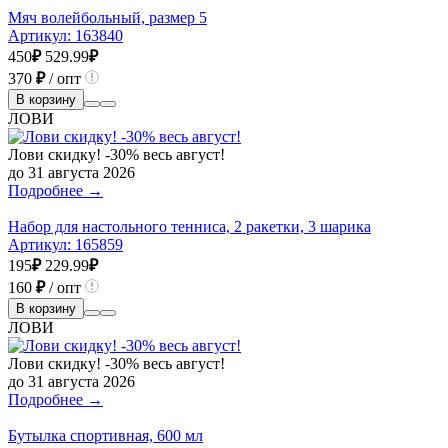
Мяч волейбольный, размер 5
Артикул:
163840
450
₽
529.99
₽
370
₽
/ опт
В корзину
ЛОВИ
Лови скидку! -30% весь август!
до 31 августа 2026
Подробнее →
Набор для настольного тенниса, 2 ракетки, 3 шарика
Артикул:
165859
195
₽
229.99
₽
160
₽
/ опт
В корзину
ЛОВИ
Лови скидку! -30% весь август!
до 31 августа 2026
Подробнее →
Бутылка спортивная, 600 мл