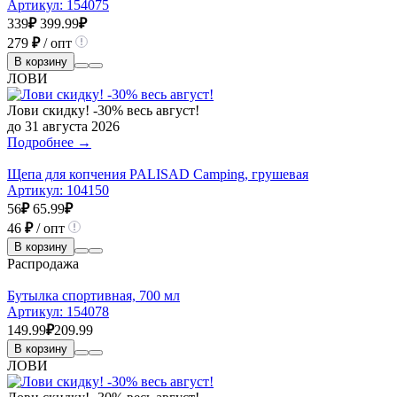
Артикул:
154075
339
₽
399.99
₽
279
₽
/ опт
В корзину
ЛОВИ
Лови скидку! -30% весь август!
до 31 августа 2026
Подробнее →
Щепа для копчения PALISAD Camping, грушевая
Артикул:
104150
56
₽
65.99
₽
46
₽
/ опт
В корзину
Распродажа
Бутылка спортивная, 700 мл
Артикул:
154078
149.99
₽
209.99
В корзину
ЛОВИ