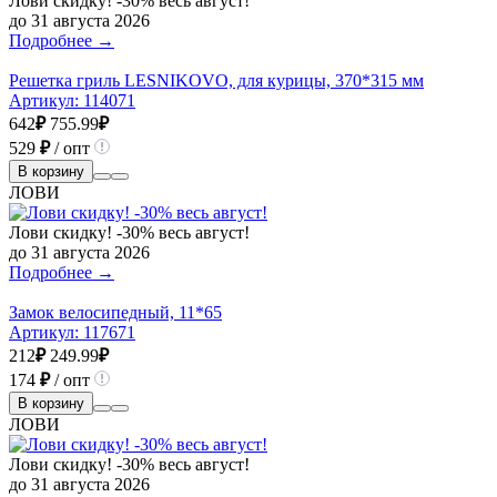
Лови скидку! -30% весь август!
до 31 августа 2026
Подробнее →
Решетка гриль LESNIKOVO, для курицы, 370*315 мм
Артикул:
114071
642
₽
755.99
₽
529
₽
/ опт
В корзину
ЛОВИ
Лови скидку! -30% весь август!
до 31 августа 2026
Подробнее →
Замок велосипедный, 11*65
Артикул:
117671
212
₽
249.99
₽
174
₽
/ опт
В корзину
ЛОВИ
Лови скидку! -30% весь август!
до 31 августа 2026