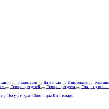
 химия
Галантерея
Дача и сад
Канцтовары
Кемпинг
онт
Товары для детей
Товары для дома
Товары для жив
 сад
Посуда и кухня
Зоотовары
Канцтовары